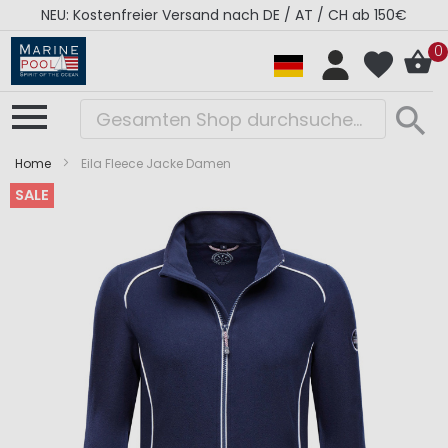
NEU: Kostenfreier Versand nach DE / AT / CH ab 150€
0
Home
Eila Fleece Jacke Damen
SALE
Zum
Zum
Ende
Anfang
der
der
Bildergalerie
Bildergalerie
springen
springen