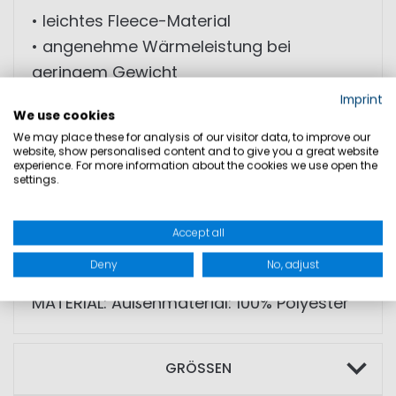
• leichtes Fleece-Material
• angenehme Wärmeleistung bei
geringem Gewicht
• atmungsaktive Struktur für
Imprint
We use cookies
ausgeglichenes Körperklima
We may place these for analysis of our visitor data, to improve our
• Stehkragen für zusätzlichen Schutz
website, show personalised content and to give you a great website
experience. For more information about the cookies we use open the
• seitliche Taschen mit Reißverschluss
settings.
• kontrastfarbene Paspeln an Schulter
und Taille
Accept all
• körpernahe, sportliche Passform
Deny
No, adjust
MATERIAL: Außenmaterial: 100% Polyester
GRÖSSEN