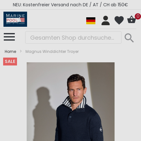
NEU: Kostenfreier Versand nach DE / AT / CH ab 150€
0
Home
Magnus Winddichter Troyer
SALE
Zum
Zum
Ende
Anfang
der
der
Bildergalerie
Bildergalerie
springen
springen