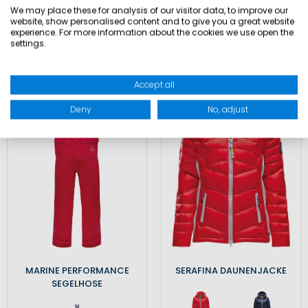
99,90 €
249,90 €
We may place these for analysis of our visitor data, to improve our
29,90 €
44,90 €
Inkl. MwSt.
,
zzgl.
website, show personalised content and to give you a great website
Versandkosten
Inkl. MwSt.
,
zzgl.
experience. For more information about the cookies we use open the
settings.
Versandkosten
Accept all
SALE
SALE
Deny
No, adjust
MARINE PERFORMANCE
SERAFINA DAUNENJACKE
SEGELHOSE