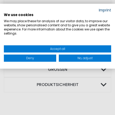
• Atmungsaktiv
Imprint
• Anti-Rutsch Bund mit Band
We use cookies
• Fußschlaufen für sicheren Sitz
We may place these for analysis of our visitor data, to improve our
website, show personalised content and to give you a great website
• Sportliches Design mit Neon-Akzenten
experience. For more information about the cookies we use open the
settings.
• Hoher Tragekomfort
Accept all
MATERIAL: 88% Polyamid; 12% Elasthan
Deny
No, adjust
GRÖSSEN
PRODUKTSICHERHEIT