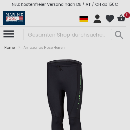
NEU: Kostenfreier Versand nach DE / AT / CH ab 150€
0
Home
Amazonas Hose Herren
Zum
Zum
Ende
Anfang
der
der
Bildergalerie
Bildergalerie
springen
springen