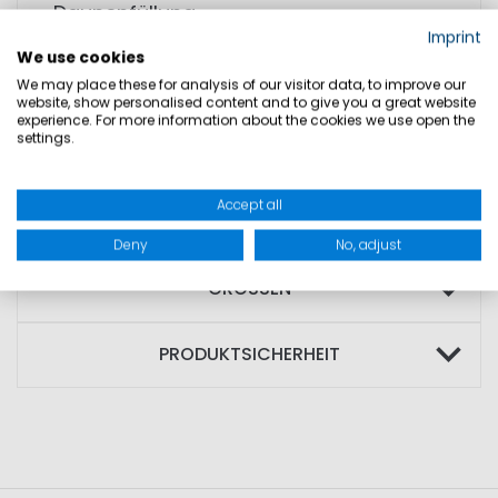
• Daunenfüllung
Imprint
• DWR-Beschichtung
We use cookies
• Verklebte Nähte
We may place these for analysis of our visitor data, to improve our
website, show personalised content and to give you a great website
experience. For more information about the cookies we use open the
MATERIAL: Außenmaterial: 85% Polyester;
settings.
15% PU; Füllung: 80% Daune; 20% Federn;
Beschichtung: 100% PE
Accept all
Deny
No, adjust
GRÖSSEN
PRODUKTSICHERHEIT