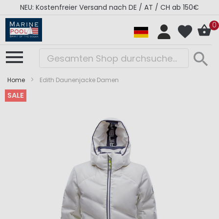
NEU: Kostenfreier Versand nach DE / AT / CH ab 150€
0
Home
Edith Daunenjacke Damen
SALE
Zum
Zum
Ende
Anfang
der
der
Bildergalerie
Bildergalerie
springen
springen