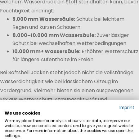
welchem Wasserdruck ein Stoff standhalten kann, bevor
Feuchtigkeit eindringt.
5.000 mm Wassersäule:
Schutz bei leichtem
Regen und kurzen Schauern
8.000–10.000 mm Wassersäule:
Zuverlässiger
Schutz bei wechselhaften Wetterbedingungen
10.000 mm+ Wassersäule:
Erhöhter Wetterschutz
für längere Aufenthalte im Freien
Bei Softshell Jacken steht jedoch nicht die vollständige
Wasserdichtigkeit wie bei klassischem Ölzeug im
Vordergrund. Vielmehr bieten sie einen ausgewogenen
Mix aus Wetterschutz, Atmungsaktivität und
Imprint
Tragekomfort. Dadurch eignen sie sich ideal für die
We use cookies
Übergangszeit sowie für Aktivitäten, bei denen
We may place these for analysis of our visitor data, to improve our
Bewegungsfreiheit und Komfort wichtiger sind als
website, show personalised content and to give you a great website
experience. For more information about the cookies we use open the
maximaler Regenschutz.
settings.