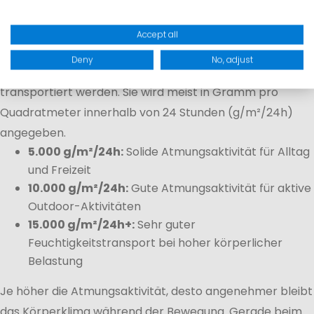
Atmungsaktivität
Accept all
Die Atmungsaktivität beschreibt, wie gut Wasserdampf
Deny
No, adjust
und Körperfeuchtigkeit durch das Material nach außen
transportiert werden. Sie wird meist in Gramm pro
Quadratmeter innerhalb von 24 Stunden (g/m²/24h)
angegeben.
5.000 g/m²/24h:
Solide Atmungsaktivität für Alltag
und Freizeit
10.000 g/m²/24h:
Gute Atmungsaktivität für aktive
Outdoor-Aktivitäten
15.000 g/m²/24h+:
Sehr guter
Feuchtigkeitstransport bei hoher körperlicher
Belastung
Je höher die Atmungsaktivität, desto angenehmer bleibt
das Körperklima während der Bewegung. Gerade beim