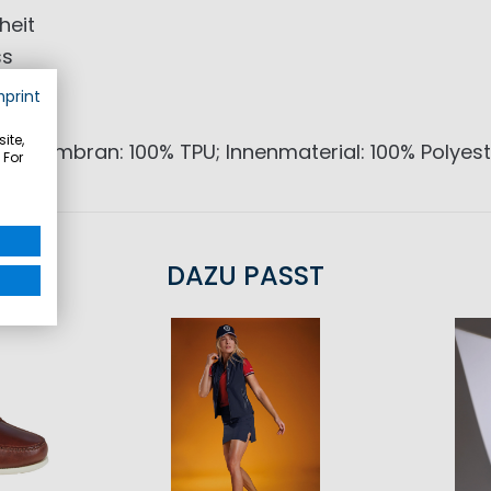
heit
ss
mprint
ite,
er; Membran: 100% TPU; Innenmaterial: 100% Polyest
 For
DAZU PASST