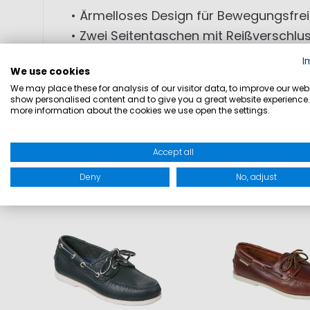
• Ärmelloses Design für Bewegungsfrei
• Zwei Seitentaschen mit Reißverschlu
• Taillierte Passform
I
We use cookies
We may place these for analysis of our visitor data, to improve our webs
MATERIAL: Außenmaterial: 100% Polyest
show personalised content and to give you a great website experience.
more information about the cookies we use open the settings.
Accept all
Deny
No, adjust