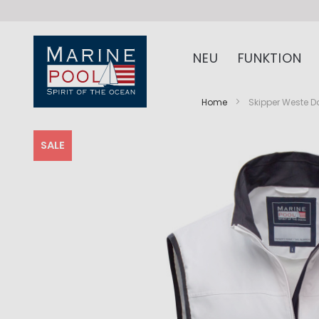
NEU
FUNKTION
Home
Skipper Weste 
SALE
Zum
Zum
Ende
Anfang
der
der
Bildergalerie
Bildergalerie
springen
springen