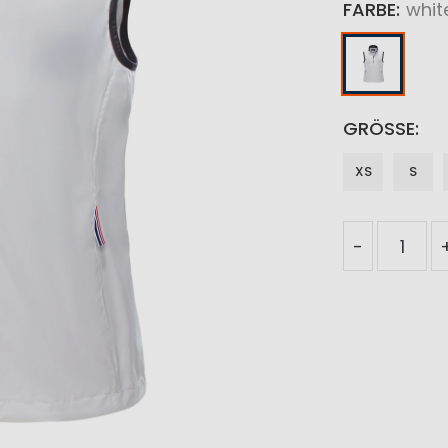
FARBE
whit
GRÖSSE
XS
S
-