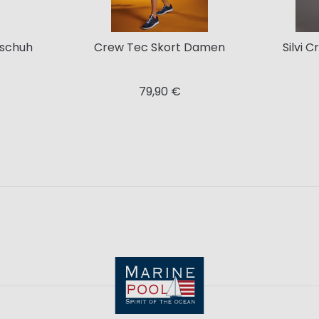
kschuh
Crew Tec Skort Damen
Silvi 
79,90 €