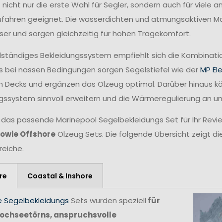
t nicht nur die erste Wahl für Segler, sondern auch für viele
fahren geeignet. Die wasserdichten und atmungsaktiven Mat
ser und sorgen gleichzeitig für hohen Tragekomfort.
ollständiges Bekleidungssystem empfiehlt sich die Kombina
 bei nassen Bedingungen sorgen Segelstiefel wie der
MP El
n Decks und ergänzen das Ölzeug optimal. Darüber hinaus 
gssystem sinnvoll erweitern und die Wärmeregulierung an 
 das passende Marinepool Segelbekleidungs Set für Ihr Revie
sowie Offshore
Ölzeug Sets. Die folgende Übersicht zeigt di
reiche.
re
Coastal & Inshore
e Segelbekleidungs
Sets wurden speziell
für
ochseetörns, anspruchsvolle