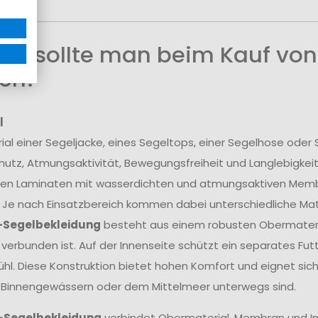
uf sollte man beim Kauf von
en?
l
ial einer Segeljacke, eines Segeltops, einer Segelhose ode
utz, Atmungsaktivität, Bewegungsfreiheit und Langlebigkei
en Laminaten mit wasserdichten und atmungsaktiven Membra
 Je nach Einsatzbereich kommen dabei unterschiedliche Mate
-Segelbekleidung
besteht aus einem robusten Obermateria
erbunden ist. Auf der Innenseite schützt ein separates Fu
hl. Diese Konstruktion bietet hohen Komfort und eignet sich
 Binnengewässern oder dem Mittelmeer unterwegs sind.
-Segelbekleidung
verbindet Obermaterial, Membran und In