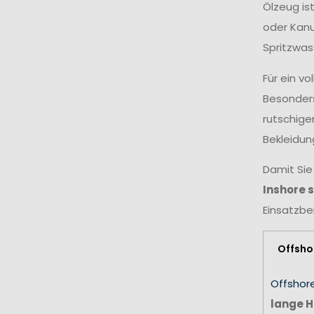
Ölzeug is
oder Kanu
Spritzwas
Für ein v
Besonders
rutschige
Bekleidun
Damit Sie
Inshore 
Einsatzbe
Offsho
Offshor
lange H