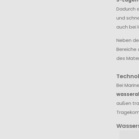
Dadurch e
und schne
auch bei 
Neben dem
Bereiche 
des Mater
Techno
Bei Marin
wassera
außen tra
Tragekomf
Wasser