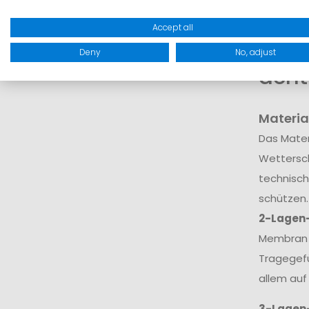
dar.
Accept all
Wora
Deny
No, adjust
acht
Materia
Das Mater
Wettersch
technisch
schützen.
2-Lagen
Membran v
Tragegefü
allem auf
3-Lagen