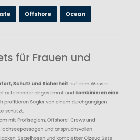
üste
Offshore
Ocean
ts für Frauen und
ort, Schutz und Sicherheit
auf dem Wasser.
imal aufeinander abgestimmt und
kombinieren eine
ch profitieren Segler von einem durchgängigen
e schützt.
am mit Profiseglern, Offshore-Crews und
, Hochseepassagen und anspruchsvollen
geljacken, Segelhosen und kompletter Ölzeug Sets