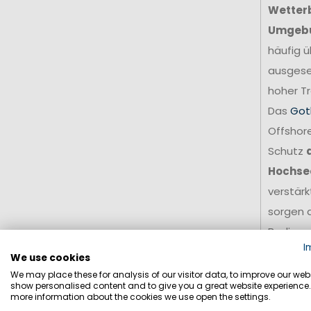
Wetter
Umgeb
häufig ü
ausgese
hoher Tr
Das
Got
Offshore
Schutz
Hochse
verstär
sorgen d
Bedingu
I
Für amb
We use cookies
stellt e
We may place these for analysis of our visitor data, to improve our webs
show personalised content and to give you a great website experience.
Grundla
more information about the cookies we use open the settings.