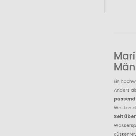
Mari
Män
Ein hochw
Anders al
passende
Wettersch
Seit übe
Wasserspo
Küstenrev