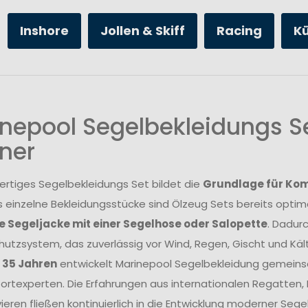
Inshore
Jollen & Skiff
Racing
K
nepool Segelbekleidungs Se
ner
ertiges Segelbekleidungs Set bildet die
Grundlage für Komf
s einzelne Bekleidungsstücke sind Ölzeug Sets bereits opt
 Segeljacke mit einer Segelhose oder Salopette
. Dadur
utzsystem, das zuverlässig vor Wind, Regen, Gischt und Kält
r 35 Jahren
entwickelt Marinepool Segelbekleidung gemeins
rtexperten. Die Erfahrungen aus internationalen Regatten
ieren fließen kontinuierlich in die Entwicklung moderner Se