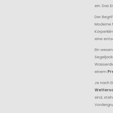
ein. Das 
Der Begri
Moderne M
Körperkli
eine ents
Ein wesen
Segeljack
Wasserdic
einem
Pr
Je nach E
Wetters
sind, ste
Vordergru