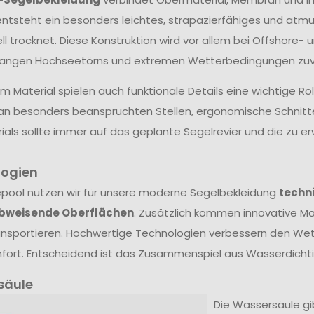
ntsteht ein besonders leichtes, strapazierfähiges und atm
ll trocknet. Diese Konstruktion wird vor allem bei Offshore- 
langen Hochseetörns und extremen Wetterbedingungen zuve
 Material spielen auch funktionale Details eine wichtige Ro
an besonders beanspruchten Stellen, ergonomische Schnit
ials sollte immer auf das geplante Segelrevier und die zu
logien
epool nutzen wir für unsere moderne Segelbekleidung
techn
bweisende Oberflächen
. Zusätzlich kommen innovative Mat
nsportieren. Hochwertige Technologien verbessern den Wet
ort. Entscheidend ist das Zusammenspiel aus Wasserdichtig
säule
Die Wassersäule gibt