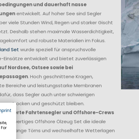
bedingungen und dauerhaft nasse
ungen
entwickelt. Auf hoher See sind Segler
ber viele Stunden Wind, Regen und starker Gischt
tzt. Deshalb stehen maximale Wasserdichtigkeit,
agekomfort und robuste Materialien im Fokus.
land Set
wurde speziell für anspruchsvolle
-Einsätze entwickelt und bietet zuverlässigen
auf Nordsee, Ostsee sowie bei
epassagen
. Hoch geschnittene Kragen,
kte Bereiche und leistungsstarke Membranen
afür, dass Segler auch unter schwierigen
ngen trocken und geschützt bleiben.
mprint
itionierte Fahrtensegler und Offshore-Crews
in hochwertiges Offshore Ölzeug Set die ideale
ite,
 For
ge für lange Törns und wechselhafte Wetterlagen