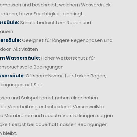
gemessen und beschreibt, welchem Wasserdruck
en kann, bevor Feuchtigkeit eindringt.
rsäule:
Schutz bei leichtem Regen und
hauern
ersäule:
Geeignet für längere Regenphasen und
door-Aktivitäten
mm Wassersäule:
Hoher Wetterschutz für
anspruchsvolle Bedingungen
sersäule:
Offshore-Niveau für starken Regen,
edingungen auf See
osen und Salopetten ist neben einer hohen
die Verarbeitung entscheidend. Verschweißte
te Membranen und robuste Verstärkungen sorgen
igkeit selbst bei dauerhaft nassen Bedingungen
 bleibt.