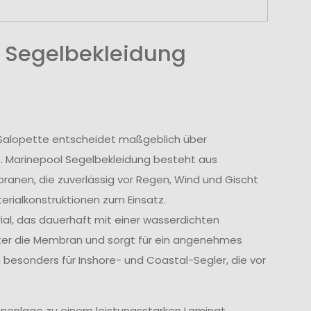
 Segelbekleidung
r Salopette entscheidet maßgeblich über
t. Marinepool Segelbekleidung besteht aus
nen, die zuverlässig vor Regen, Wind und Gischt
rialkonstruktionen zum Einsatz.
l, das dauerhaft mit einer wasserdichten
tter die Membran und sorgt für ein angenehmes
 besonders für Inshore- und Coastal-Segler, die vor
nenlage zu einem leistungsstarken Laminat.