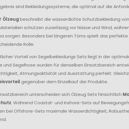
Ergebnis sind Bekleidungssysteme, die optimal auf die Anfor
ff
Ölzeug
beschreibt die wasserdichte Schutzbekleidung vo
aterialien schützen zuverlässig vor Nässe und Wind, wäh
ma sorgen. Besonders bei längeren Törns spielt das perfek
cheidende Rolle.
tlicher Vorteil von Segelbekleidungs Sets liegt in der opt
e und Segelhose wurden für denselben Einsatzbereich entwick
htigkeit, Atmungsaktivität und Ausstattung perfekt. Gleichze
eisvorteil
gegenüber dem Einzelkauf der Produkte.
insatzbereich unterscheiden sich Ölzeug Sets hinsichtlich
Ma
chutz
. Während Coastal- und Inshore-Sets auf Bewegungsfr
hen bei Offshore-Sets maximale Wasserdichtigkeit, Robust
nd.