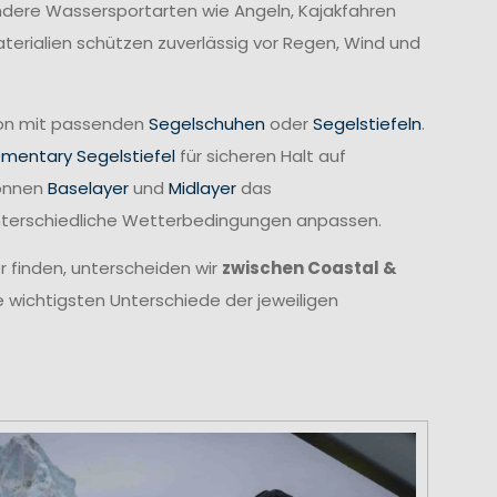
 andere Wassersportarten wie Angeln, Kajakfahren
erialien schützen zuverlässig vor Regen, Wind und
tion mit passenden
Segelschuhen
oder
Segelstiefeln
.
ementary Segelstiefel
für sicheren Halt auf
können
Baselayer
und
Midlayer
das
unterschiedliche Wetterbedingungen anpassen.
r finden, unterscheiden wir
zwischen Coastal &
e wichtigsten Unterschiede der jeweiligen