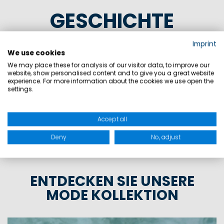
GESCHICHTE
1929 wurde die legendäre Régates Royales
Imprint
We use cookies
zum ersten Mal in Cannes ausgetragen.
We may place these for analysis of our visitor data, to improve our
Seitdem gilt diese Regatta als Treffpunkt für
website, show personalised content and to give you a great website
experience. For more information about the cookies we use open the
die erfolgreichsten Segler weltweit und
settings.
Marinepool ist seit 2007 Partner dieser
Veranstaltung.
Accept all
Deny
No, adjust
ENTDECKEN SIE UNSERE
MODE KOLLEKTION