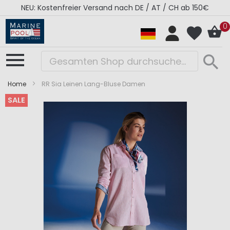
NEU: Kostenfreier Versand nach DE / AT / CH ab 150€
0
Home
RR Sia Leinen Lang-Bluse Damen
SALE
Zum
Zum
Ende
Anfang
der
der
Bildergalerie
Bildergalerie
springen
springen