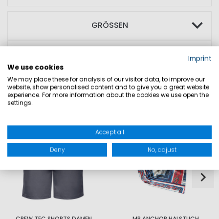
GRÖSSEN
PRODUKTSICHERHEIT
Imprint
We use cookies
We may place these for analysis of our visitor data, to improve our
website, show personalised content and to give you a great website
experience. For more information about the cookies we use open the
DAZU PASST
settings.
Accept all
Deny
No, adjust
CREW TEC SHORTS DAMEN
MP ANCHOR HALSTUCH