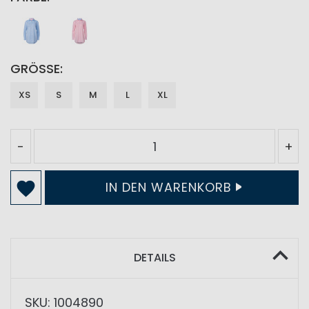
GRÖSSE
XS
S
M
L
XL
-
+
IN DEN WARENKORB
DETAILS
SKU: 1004890