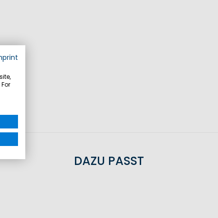
mprint
eln
it
ite,
 For
n
DAZU PASST