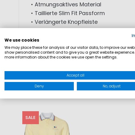
• Atmungsaktives Material
• Taillierte Slim Fit Passform
• Verlängerte Knopfleiste
• Stickereien auf Brust und Rücken
I
• Tricolore-Details an Kragen und Ärm
We use cookies
• Seitliche Schlitze für Bewegungsfreihe
We may place these for analysis of our visitor data, to improve our webs
show personalised content and to give you a great website experience.
more information about the cookies we use open the settings.
MATERIAL: 95% Baumwolle; 5% Elastha
Accept all
Deny
No, adjust
SALE