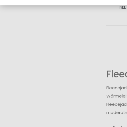
Inkl
I
Flee
Fleecejac
Wärmeleis
Fleecejac
moderate