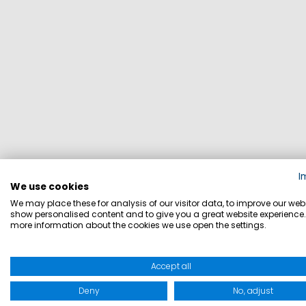
I
We use cookies
We may place these for analysis of our visitor data, to improve our webs
HI
show personalised content and to give you a great website experience.
more information about the cookies we use open the settings.
Accept all
Deny
No, adjust