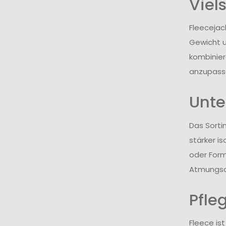
Viel
Fleecejac
Gewicht u
kombinier
anzupass
Unte
Das Sorti
stärker i
oder Form
Atmungsak
Pfle
Fleece is