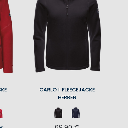
CKE
CARLO II FLEECEJACKE
HERREN
69,90 €
 €