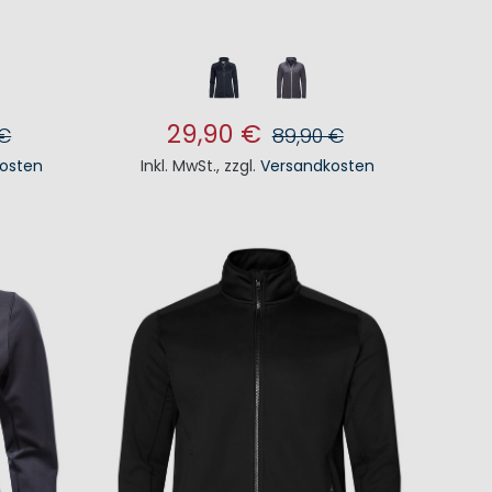
29,90 €
 €
89,90 €
osten
Inkl. MwSt.
,
zzgl.
Versandkosten
KORB
IN DEN WARENKORB