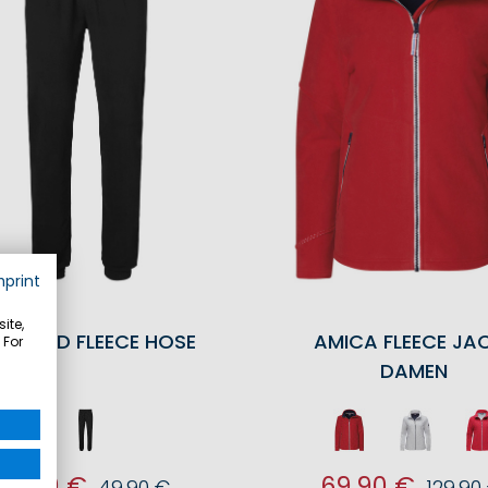
mprint
ite,
GHLAND FLEECE HOSE
AMICA FLEECE JA
 For
DAMEN
24,90 €
69,90 €
49,90 €
129,90