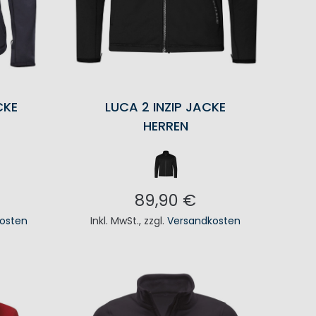
CKE
LUCA 2 INZIP JACKE
HERREN
89,90 €
osten
Inkl. MwSt.
,
zzgl.
Versandkosten
KORB
IN DEN WARENKORB