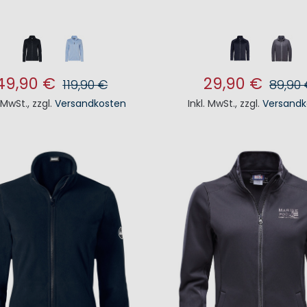
49,90 €
29,90 €
119,90 €
89,90
. MwSt.
,
zzgl.
Versandkosten
Inkl. MwSt.
,
zzgl.
Versandk
N DEN WARENKORB
IN DEN WAREN