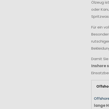
Ölzeug is
oder Kanu
Spritzwas
Für ein v
Besonders
rutschige
Bekleidun
Damit Sie
Inshore 
Einsatzbe
Offsho
Offshor
lange H