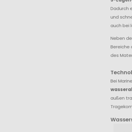
Dadurch e
und schne
auch bei 
Neben dem
Bereiche 
des Mater
Techno
Bei Marin
wassera
außen tra
Tragekomf
Wasser