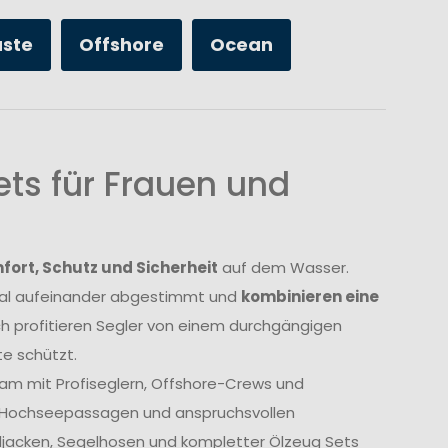
üste
Offshore
Ocean
ts für Frauen und
ort, Schutz und Sicherheit
auf dem Wasser.
imal aufeinander abgestimmt und
kombinieren eine
ch profitieren Segler von einem durchgängigen
e schützt.
am mit Profiseglern, Offshore-Crews und
, Hochseepassagen und anspruchsvollen
geljacken, Segelhosen und kompletter Ölzeug Sets