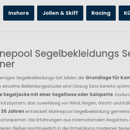
Inshore
Jollen & Skiff
Racing
K
nepool Segelbekleidungs Se
ner
ertiges Segelbekleidungs Set bildet die
Grundlage für Komf
s einzelne Bekleidungsstücke sind Ölzeug Sets bereits opt
 Segeljacke mit einer Segelhose oder Salopette
. Dadur
utzsystem, das zuverlässig vor Wind, Regen, Gischt und Kält
r 35 Jahren
entwickelt Marinepool Segelbekleidung gemeins
rtexperten. Die Erfahrungen aus internationalen Regatten
ieren fließen kontinuierlich in die Entwicklung moderner Se