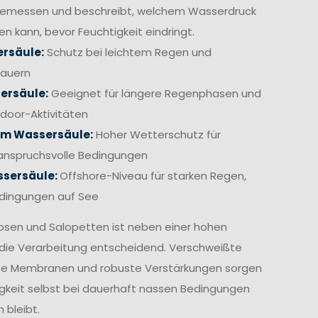
gemessen und beschreibt, welchem Wasserdruck
en kann, bevor Feuchtigkeit eindringt.
rsäule:
Schutz bei leichtem Regen und
hauern
ersäule:
Geeignet für längere Regenphasen und
door-Aktivitäten
mm Wassersäule:
Hoher Wetterschutz für
anspruchsvolle Bedingungen
sersäule:
Offshore-Niveau für starken Regen,
edingungen auf See
osen und Salopetten ist neben einer hohen
die Verarbeitung entscheidend. Verschweißte
te Membranen und robuste Verstärkungen sorgen
igkeit selbst bei dauerhaft nassen Bedingungen
 bleibt.