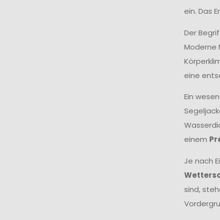
ein. Das 
Der Begri
Moderne M
Körperkli
eine ents
Ein wesen
Segeljack
Wasserdic
einem
Pr
Je nach E
Wetters
sind, ste
Vordergru