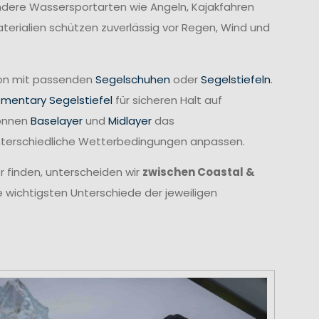
 andere Wassersportarten wie Angeln, Kajakfahren
erialien schützen zuverlässig vor Regen, Wind und
tion mit passenden
Segelschuhen
oder
Segelstiefeln
.
ementary Segelstiefel
für sicheren Halt auf
können
Baselayer
und
Midlayer
das
unterschiedliche Wetterbedingungen anpassen.
r finden, unterscheiden wir
zwischen Coastal &
e wichtigsten Unterschiede der jeweiligen