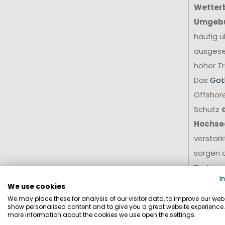
Wetter
Umgeb
häufig ü
ausgese
hoher Tr
Das
Got
Offshore
Schutz
Hochse
verstär
sorgen d
Bedingu
I
Für amb
We use cookies
stellt e
We may place these for analysis of our visitor data, to improve our webs
show personalised content and to give you a great website experience.
Grundla
more information about the cookies we use open the settings.