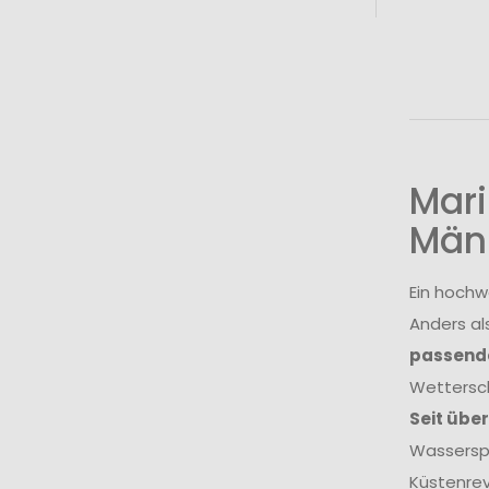
Mari
Män
Ein hochw
Anders al
passende
Wettersch
Seit übe
Wasserspo
Küstenrev