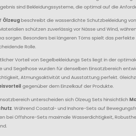
Ergebnis sind Bekleidungssysteme, die optimal auf die Anfor
ff
Ölzeug
beschreibt die wasserdichte Schutzbekleidung vo
aterialien schützen zuverlässig vor Nässe und Wind, wäh
ma sorgen. Besonders bei längeren Törns spielt das perfek
cheidende Rolle.
tlicher Vorteil von Segelbekleidungs Sets liegt in der opt
e und Segelhose wurden für denselben Einsatzbereich entwick
htigkeit, Atmungsaktivität und Ausstattung perfekt. Gleichze
eisvorteil
gegenüber dem Einzelkauf der Produkte.
insatzbereich unterscheiden sich Ölzeug Sets hinsichtlich
Ma
chutz
. Während Coastal- und Inshore-Sets auf Bewegungsfr
hen bei Offshore-Sets maximale Wasserdichtigkeit, Robust
nd.