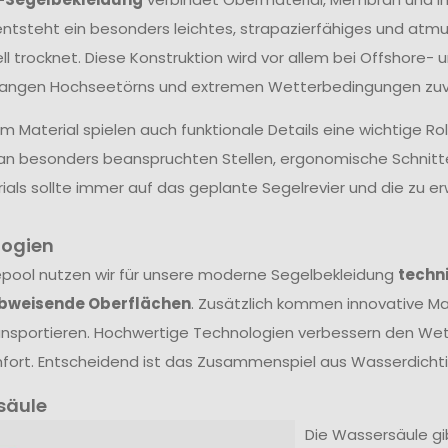
ntsteht ein besonders leichtes, strapazierfähiges und atm
ll trocknet. Diese Konstruktion wird vor allem bei Offshore- 
langen Hochseetörns und extremen Wetterbedingungen zuve
 Material spielen auch funktionale Details eine wichtige Ro
an besonders beanspruchten Stellen, ergonomische Schnit
ials sollte immer auf das geplante Segelrevier und die zu
logien
epool nutzen wir für unsere moderne Segelbekleidung
techn
bweisende Oberflächen
. Zusätzlich kommen innovative Mat
nsportieren. Hochwertige Technologien verbessern den Wet
ort. Entscheidend ist das Zusammenspiel aus Wasserdichtig
säule
Die Wassersäule gibt