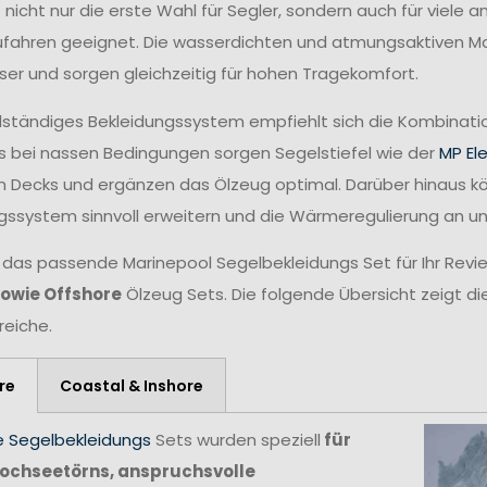
t nicht nur die erste Wahl für Segler, sondern auch für viele
fahren geeignet. Die wasserdichten und atmungsaktiven Mat
ser und sorgen gleichzeitig für hohen Tragekomfort.
ollständiges Bekleidungssystem empfiehlt sich die Kombina
 bei nassen Bedingungen sorgen Segelstiefel wie der
MP El
n Decks und ergänzen das Ölzeug optimal. Darüber hinaus 
gssystem sinnvoll erweitern und die Wärmeregulierung an 
 das passende Marinepool Segelbekleidungs Set für Ihr Revie
sowie Offshore
Ölzeug Sets. Die folgende Übersicht zeigt di
reiche.
re
Coastal & Inshore
e Segelbekleidungs
Sets wurden speziell
für
ochseetörns, anspruchsvolle