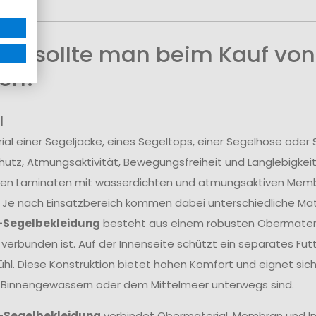
uf sollte man beim Kauf von
en?
l
ial einer Segeljacke, eines Segeltops, einer Segelhose ode
utz, Atmungsaktivität, Bewegungsfreiheit und Langlebigkei
en Laminaten mit wasserdichten und atmungsaktiven Membra
 Je nach Einsatzbereich kommen dabei unterschiedliche Mate
-Segelbekleidung
besteht aus einem robusten Obermateria
erbunden ist. Auf der Innenseite schützt ein separates Fu
hl. Diese Konstruktion bietet hohen Komfort und eignet sich
 Binnengewässern oder dem Mittelmeer unterwegs sind.
-Segelbekleidung
verbindet Obermaterial, Membran und In