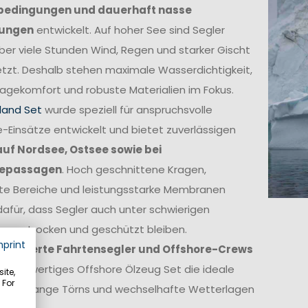
bedingungen und dauerhaft nasse
ungen
entwickelt. Auf hoher See sind Segler
ber viele Stunden Wind, Regen und starker Gischt
tzt. Deshalb stehen maximale Wasserdichtigkeit,
agekomfort und robuste Materialien im Fokus.
land Set
wurde speziell für anspruchsvolle
-Einsätze entwickelt und bietet zuverlässigen
auf Nordsee, Ostsee sowie bei
epassagen
. Hoch geschnittene Kragen,
kte Bereiche und leistungsstarke Membranen
afür, dass Segler auch unter schwierigen
ngen trocken und geschützt bleiben.
mprint
itionierte Fahrtensegler und Offshore-Crews
in hochwertiges Offshore Ölzeug Set die ideale
ite,
 For
ge für lange Törns und wechselhafte Wetterlagen