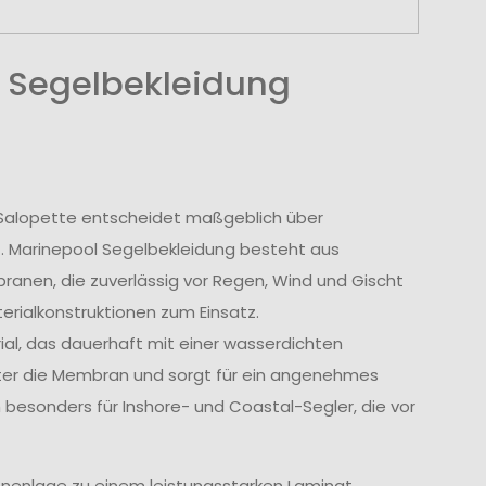
 Segelbekleidung
r Salopette entscheidet maßgeblich über
t. Marinepool Segelbekleidung besteht aus
nen, die zuverlässig vor Regen, Wind und Gischt
rialkonstruktionen zum Einsatz.
l, das dauerhaft mit einer wasserdichten
tter die Membran und sorgt für ein angenehmes
 besonders für Inshore- und Coastal-Segler, die vor
nenlage zu einem leistungsstarken Laminat.