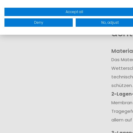
dar.
Accept all
Wora
Deny
No, adjust
acht
Materia
Das Mater
Wettersch
technisch
schützen.
2-Lagen
Membran v
Tragegefü
allem auf
3-Lagen