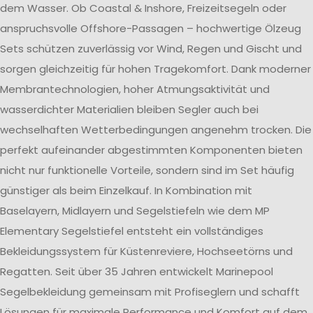
dem Wasser. Ob Coastal & Inshore, Freizeitsegeln oder
anspruchsvolle Offshore-Passagen – hochwertige Ölzeug
Sets schützen zuverlässig vor Wind, Regen und Gischt und
sorgen gleichzeitig für hohen Tragekomfort. Dank moderner
Membrantechnologien, hoher Atmungsaktivität und
wasserdichter Materialien bleiben Segler auch bei
wechselhaften Wetterbedingungen angenehm trocken. Die
perfekt aufeinander abgestimmten Komponenten bieten
nicht nur funktionelle Vorteile, sondern sind im Set häufig
günstiger als beim Einzelkauf. In Kombination mit
Baselayern, Midlayern und Segelstiefeln wie dem MP
Elementary Segelstiefel entsteht ein vollständiges
Bekleidungssystem für Küstenreviere, Hochseetörns und
Regatten. Seit über 35 Jahren entwickelt Marinepool
Segelbekleidung gemeinsam mit Profiseglern und schafft
Lösungen für maximale Performance und Komfort auf dem