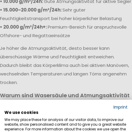
• 10.000 g/m²/24h:
Gute Atmungsaktivität für aktive Segler
• 15.000–20.000 g/m²/24h:
Sehr guter
Feuchtigkeitstransport bei hoher körperlicher Belastung
• 20.000 g/m²/24h+:
Premium-Bereich für anspruchsvolle
Offshore- und Regattaeinsätze
Je höher die Atmungsaktivität, desto besser kann
überschüssige Wärme und Feuchtigkeit entweichen.
Dadurch bleibt das Körperklima auch bei aktiven Manövern,
wechselnden Temperaturen und langen Törns angenehm
trocken.
Warum sind Wasersäule und Atmungsaktivität
wichtig?
Imprint
Eine hochwertige Segeljackbekleidung vereint hohe
We use cookies
We may place these for analysis of our visitor data, to improve our
Wasserdichtigkeit mit guter Atmungsaktivität. Während die
website, show personalised content and to give you a great website
Wassersäule vor Regen, Wind und Gischt schützt, sorgt die
experience. For more information about the cookies we use open the