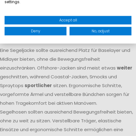
settings.
Atmungsaktivität dafür, dass Feuchtigkeit von innen nach
außen transportiert wird. Nur das Zusammenspiel beider
Accept all
Eigenschaften
garantiert langfristigen Komfort
auf dem
Deny
No, adjust
Wasser.
Passform
Eine Segeljacke sollte ausreichend Platz für Baselayer und
Midlayer bieten, ohne die Bewegungsfreiheit
einzuschränken. Offshore-Jacken sind meist etwas
weiter
geschnitten, während Coastal-Jacken, Smocks und
Spraytops
sportlicher
sitzen. Ergonomische Schnitte,
vorgeformte Ärmel und verstellbare Bündchen sorgen für
hohen Tragekomfort bei aktiven Manövern.
Segelhosen sollten ausreichend Bewegungsfreiheit bieten,
ohne zu weit zu sitzen. Verstellbare Träger, elastische
Einsätze und ergonomische Schnitte ermöglichen eine