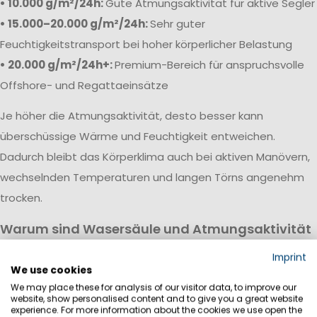
• 10.000 g/m²/24h:
Gute Atmungsaktivität für aktive Segler
• 15.000–20.000 g/m²/24h:
Sehr guter
Feuchtigkeitstransport bei hoher körperlicher Belastung
• 20.000 g/m²/24h+:
Premium-Bereich für anspruchsvolle
Offshore- und Regattaeinsätze
Je höher die Atmungsaktivität, desto besser kann
überschüssige Wärme und Feuchtigkeit entweichen.
Dadurch bleibt das Körperklima auch bei aktiven Manövern,
wechselnden Temperaturen und langen Törns angenehm
trocken.
Warum sind Wasersäule und Atmungsaktivität
wichtig?
Imprint
Eine hochwertige Segeljackbekleidung vereint hohe
We use cookies
We may place these for analysis of our visitor data, to improve our
Wasserdichtigkeit mit guter Atmungsaktivität. Während die
website, show personalised content and to give you a great website
Wassersäule vor Regen, Wind und Gischt schützt, sorgt die
experience. For more information about the cookies we use open the