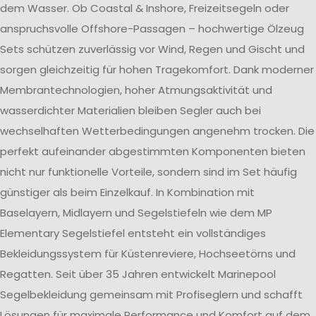
dem Wasser. Ob Coastal & Inshore, Freizeitsegeln oder
anspruchsvolle Offshore-Passagen – hochwertige Ölzeug
Sets schützen zuverlässig vor Wind, Regen und Gischt und
sorgen gleichzeitig für hohen Tragekomfort. Dank moderner
Membrantechnologien, hoher Atmungsaktivität und
wasserdichter Materialien bleiben Segler auch bei
wechselhaften Wetterbedingungen angenehm trocken. Die
perfekt aufeinander abgestimmten Komponenten bieten
nicht nur funktionelle Vorteile, sondern sind im Set häufig
günstiger als beim Einzelkauf. In Kombination mit
Baselayern, Midlayern und Segelstiefeln wie dem MP
Elementary Segelstiefel entsteht ein vollständiges
Bekleidungssystem für Küstenreviere, Hochseetörns und
Regatten. Seit über 35 Jahren entwickelt Marinepool
Segelbekleidung gemeinsam mit Profiseglern und schafft
Lösungen für maximale Performance und Komfort auf dem