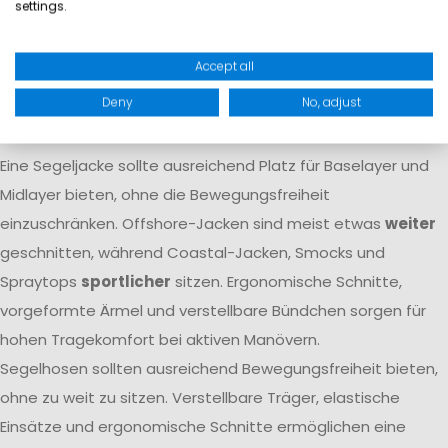
settings.
Atmungsaktivität dafür, dass Feuchtigkeit von innen nach
außen transportiert wird. Nur das Zusammenspiel beider
Accept all
Eigenschaften
garantiert langfristigen Komfort
auf dem
Deny
No, adjust
Wasser.
Passform
Eine Segeljacke sollte ausreichend Platz für Baselayer und
Midlayer bieten, ohne die Bewegungsfreiheit
einzuschränken. Offshore-Jacken sind meist etwas
weiter
geschnitten, während Coastal-Jacken, Smocks und
Spraytops
sportlicher
sitzen. Ergonomische Schnitte,
vorgeformte Ärmel und verstellbare Bündchen sorgen für
hohen Tragekomfort bei aktiven Manövern.
Segelhosen sollten ausreichend Bewegungsfreiheit bieten,
ohne zu weit zu sitzen. Verstellbare Träger, elastische
Einsätze und ergonomische Schnitte ermöglichen eine