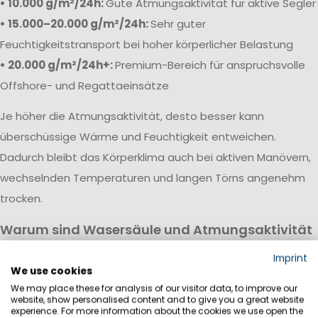
• 10.000 g/m²/24h:
Gute Atmungsaktivität für aktive Segler
• 15.000–20.000 g/m²/24h:
Sehr guter
Feuchtigkeitstransport bei hoher körperlicher Belastung
• 20.000 g/m²/24h+:
Premium-Bereich für anspruchsvolle
Offshore- und Regattaeinsätze
Je höher die Atmungsaktivität, desto besser kann
überschüssige Wärme und Feuchtigkeit entweichen.
Dadurch bleibt das Körperklima auch bei aktiven Manövern,
wechselnden Temperaturen und langen Törns angenehm
trocken.
Warum sind Wasersäule und Atmungsaktivität
wichtig?
Imprint
Eine hochwertige Segeljackbekleidung vereint hohe
We use cookies
We may place these for analysis of our visitor data, to improve our
Wasserdichtigkeit mit guter Atmungsaktivität. Während die
website, show personalised content and to give you a great website
Wassersäule vor Regen, Wind und Gischt schützt, sorgt die
experience. For more information about the cookies we use open the