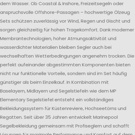
dem Wasser. Ob Coastal & Inshore, Freizeitsegeln oder
anspruchsvolle Offshore-Passagen – hochwertige Ölzeug
Sets schützen zuverlässig vor Wind, Regen und Gischt und
sorgen gleichzeitig für hohen Tragekomfort. Dank moderner
Membrantechnologien, hoher Atmungsaktivität und
wasserdichter Materialien bleiben Segler auch bei
wechselhaften Wetterbedingungen angenehm trocken. Die
perfekt aufeinander abgestimmten Komponenten bieten
nicht nur funktionelle Vorteile, sondern sind im Set häufig
günstiger als beim Einzelkauf. In Kombination mit
Baselayern, Midlayern und Segelstiefeln wie dem MP
Elementary Segelstiefel entsteht ein vollständiges
Bekleidungssystem für Küstenreviere, Hochseetörns und
Regatten. Seit über 35 Jahren entwickelt Marinepool
Segelbekleidung gemeinsam mit Profiseglern und schafft
Lösungen für maximale Performance und Komfort auf dem