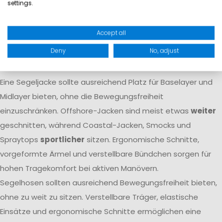
settings.
Atmungsaktivität dafür, dass Feuchtigkeit von innen nach
außen transportiert wird. Nur das Zusammenspiel beider
Accept all
Eigenschaften
garantiert langfristigen Komfort
auf dem
Deny
No, adjust
Wasser.
Passform
Eine Segeljacke sollte ausreichend Platz für Baselayer und
Midlayer bieten, ohne die Bewegungsfreiheit
einzuschränken. Offshore-Jacken sind meist etwas
weiter
geschnitten, während Coastal-Jacken, Smocks und
Spraytops
sportlicher
sitzen. Ergonomische Schnitte,
vorgeformte Ärmel und verstellbare Bündchen sorgen für
hohen Tragekomfort bei aktiven Manövern.
Segelhosen sollten ausreichend Bewegungsfreiheit bieten,
ohne zu weit zu sitzen. Verstellbare Träger, elastische
Einsätze und ergonomische Schnitte ermöglichen eine