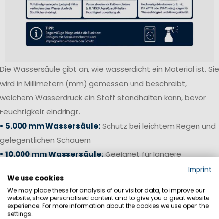
Die Wassersäule gibt an, wie wasserdicht ein Material ist. Sie
wird in Millimetern (mm) gemessen und beschreibt,
welchem Wasserdruck ein Stoff standhalten kann, bevor
Feuchtigkeit eindringt.
• 5.000 mm Wassersäule:
Schutz bei leichtem Regen und
gelegentlichen Schauern
• 10.000 mm Wassersäule:
Geeignet für längere
Regenphasen und anspruchsvolle Outdoor-Aktivitäten
Imprint
We use cookies
• 15.000–20.000 mm Wassersäule:
Hoher Wetterschutz
We may place these for analysis of our visitor data, to improve our
für Küstensegeln und anspruchsvolle Bedingungen
website, show personalised content and to give you a great website
experience. For more information about the cookies we use open the
• 20.000 mm+ Wassersäule:
Offshore-Niveau für starken
settings.