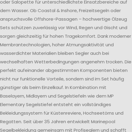
oder Salopette für unterschiedlichste Einsatzbereiche auf
dem Wasser. Ob Coastal & Inshore, Freizeitsegeln oder
anspruchsvolle Offshore-Passagen – hochwertige Ölzeug
Sets schützen zuverlässig vor Wind, Regen und Gischt und
sorgen gleichzeitig für hohen Tragekomfort. Dank moderner
Membrantechnologien, hoher Atmungsaktivität und
wasserdichter Materialien bleiben Segler auch bei
wechselhaften Wetterbedingungen angenehm trocken. Die
perfekt aufeinander abgestimmten Komponenten bieten
nicht nur funktionelle Vorteile, sondern sind im Set häufig
günstiger als beim Einzelkauf. In Kombination mit
Baselayern, Midlayern und Segelstiefeln wie dem MP
Elementary Segelstiefel entsteht ein vollständiges
Bekleidungssystem für Küstenreviere, Hochseetörns und
Regatten. Seit über 35 Jahren entwickelt Marinepool
Segelbekleidung gemeinsam mit Profiseglern und schafft