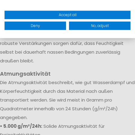
Regen, Gischt und raue Bedingungen auf See
Accept all
Gerade bei Segelhosen und Salopetten ist neben einer
hohen Wassersäule auch die Verarbeitung entscheidend.
Deny
No, adjust
Verschweißte Nähte, wasserdichte Membranen und
robuste Verstärkungen sorgen dafür, dass Feuchtigkeit
selbst bei dauerhaft nassen Bedingungen zuverlässig
draußen bleibt.
Atmungsaktivität
Die Atmungsaktivität beschreibt, wie gut Wasserdampf und
Körperfeuchtigkeit durch das Material nach außen
transportiert werden. Sie wird meist in Gramm pro
Quadratmeter innerhalb von 24 Stunden (g/m²/24h)
angegeben.
• 5.000 g/m²/24h:
Solide Atmungsaktivität für
Freizeitaktivitäten