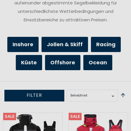
aufeinander abgestimmte Segelbekleidung für
unterschiedlichste Wetterbedingungen und
Einsatzbereiche zu attraktiven Preisen.
Inshore
Jollen & Skiff
Racing
Küste
Offshore
Ocean
FILTER
SALE
SALE