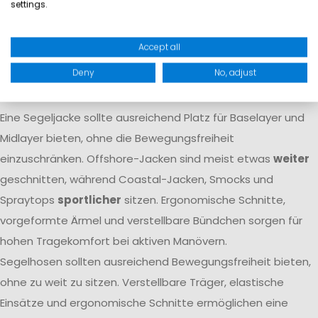
settings.
Atmungsaktivität dafür, dass Feuchtigkeit von innen nach
außen transportiert wird. Nur das Zusammenspiel beider
Accept all
Eigenschaften
garantiert langfristigen Komfort
auf dem
Deny
No, adjust
Wasser.
Passform
Eine Segeljacke sollte ausreichend Platz für Baselayer und
Midlayer bieten, ohne die Bewegungsfreiheit
einzuschränken. Offshore-Jacken sind meist etwas
weiter
geschnitten, während Coastal-Jacken, Smocks und
Spraytops
sportlicher
sitzen. Ergonomische Schnitte,
vorgeformte Ärmel und verstellbare Bündchen sorgen für
hohen Tragekomfort bei aktiven Manövern.
Segelhosen sollten ausreichend Bewegungsfreiheit bieten,
ohne zu weit zu sitzen. Verstellbare Träger, elastische
Einsätze und ergonomische Schnitte ermöglichen eine