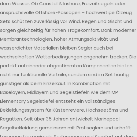
dem Wasser. Ob Coastal & Inshore, Freizeitsegeln oder
anspruchsvolle Offshore-Passagen – hochwertige Ölzeug
Sets schützen zuverlässig vor Wind, Regen und Gischt und
sorgen gleichzeitig für hohen Tragekomfort. Dank moderner
Membrantechnologien, hoher Atmungsaktivität und
wasserdichter Materialien bleiben Segler auch bei
wechselhaften Wetterbedingungen angenehm trocken. Die
perfekt aufeinander abgestimmten Komponenten bieten
nicht nur funktionelle Vorteile, sondern sind im Set häufig
günstiger als beim Einzelkauf. In Kombination mit
Baselayern, Midlayern und Segelstiefeln wie dem MP
Elementary Segelstiefel entsteht ein vollständiges
Bekleidungssystem für Küstenreviere, Hochseetörns und
Regatten. Seit über 35 Jahren entwickelt Marinepool
Segelbekleidung gemeinsam mit Profiseglern und schafft
Lösungen für maximale Performance und Komfort auf dem