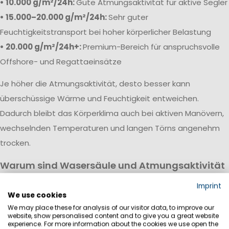
• 10.000 g/m²/24h:
Gute Atmungsaktivität für aktive Segler
• 15.000–20.000 g/m²/24h:
Sehr guter
Feuchtigkeitstransport bei hoher körperlicher Belastung
• 20.000 g/m²/24h+:
Premium-Bereich für anspruchsvolle
Offshore- und Regattaeinsätze
Je höher die Atmungsaktivität, desto besser kann
überschüssige Wärme und Feuchtigkeit entweichen.
Dadurch bleibt das Körperklima auch bei aktiven Manövern,
wechselnden Temperaturen und langen Törns angenehm
trocken.
Warum sind Wasersäule und Atmungsaktivität
wichtig?
Imprint
Eine hochwertige Segeljackbekleidung vereint hohe
We use cookies
We may place these for analysis of our visitor data, to improve our
Wasserdichtigkeit mit guter Atmungsaktivität. Während die
website, show personalised content and to give you a great website
Wassersäule vor Regen, Wind und Gischt schützt, sorgt die
experience. For more information about the cookies we use open the