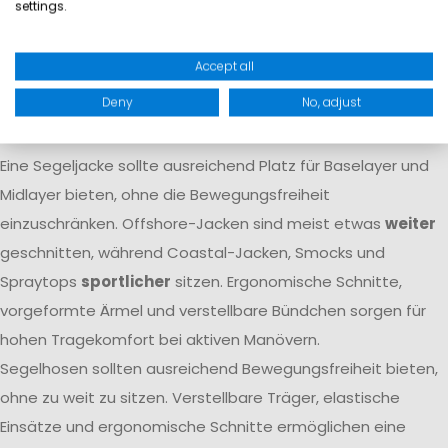
settings.
Atmungsaktivität dafür, dass Feuchtigkeit von innen nach
außen transportiert wird. Nur das Zusammenspiel beider
Accept all
Eigenschaften
garantiert langfristigen Komfort
auf dem
Deny
No, adjust
Wasser.
Passform
Eine Segeljacke sollte ausreichend Platz für Baselayer und
Midlayer bieten, ohne die Bewegungsfreiheit
einzuschränken. Offshore-Jacken sind meist etwas
weiter
geschnitten, während Coastal-Jacken, Smocks und
Spraytops
sportlicher
sitzen. Ergonomische Schnitte,
vorgeformte Ärmel und verstellbare Bündchen sorgen für
hohen Tragekomfort bei aktiven Manövern.
Segelhosen sollten ausreichend Bewegungsfreiheit bieten,
ohne zu weit zu sitzen. Verstellbare Träger, elastische
Einsätze und ergonomische Schnitte ermöglichen eine