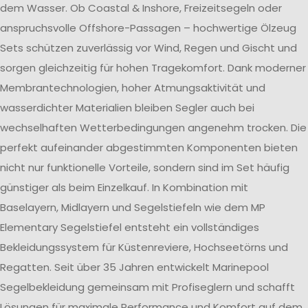
dem Wasser. Ob Coastal & Inshore, Freizeitsegeln oder
anspruchsvolle Offshore-Passagen – hochwertige Ölzeug
Sets schützen zuverlässig vor Wind, Regen und Gischt und
sorgen gleichzeitig für hohen Tragekomfort. Dank moderner
Membrantechnologien, hoher Atmungsaktivität und
wasserdichter Materialien bleiben Segler auch bei
wechselhaften Wetterbedingungen angenehm trocken. Die
perfekt aufeinander abgestimmten Komponenten bieten
nicht nur funktionelle Vorteile, sondern sind im Set häufig
günstiger als beim Einzelkauf. In Kombination mit
Baselayern, Midlayern und Segelstiefeln wie dem MP
Elementary Segelstiefel entsteht ein vollständiges
Bekleidungssystem für Küstenreviere, Hochseetörns und
Regatten. Seit über 35 Jahren entwickelt Marinepool
Segelbekleidung gemeinsam mit Profiseglern und schafft
Lösungen für maximale Performance und Komfort auf dem