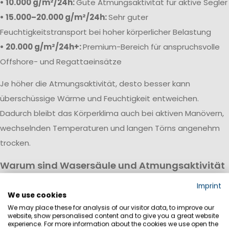
• 10.000 g/m²/24h:
Gute Atmungsaktivität für aktive Segler
• 15.000–20.000 g/m²/24h:
Sehr guter
Feuchtigkeitstransport bei hoher körperlicher Belastung
• 20.000 g/m²/24h+:
Premium-Bereich für anspruchsvolle
Offshore- und Regattaeinsätze
Je höher die Atmungsaktivität, desto besser kann
überschüssige Wärme und Feuchtigkeit entweichen.
Dadurch bleibt das Körperklima auch bei aktiven Manövern,
wechselnden Temperaturen und langen Törns angenehm
trocken.
Warum sind Wasersäule und Atmungsaktivität
wichtig?
Imprint
Eine hochwertige Segeljackbekleidung vereint hohe
We use cookies
We may place these for analysis of our visitor data, to improve our
Wasserdichtigkeit mit guter Atmungsaktivität. Während die
website, show personalised content and to give you a great website
Wassersäule vor Regen, Wind und Gischt schützt, sorgt die
experience. For more information about the cookies we use open the