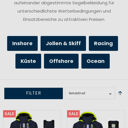
aufeinander abgestimmte Segelbekleidung für
unterschiedlichste Wetterbedingungen und
Einsatzbereiche zu attraktiven Preisen.
Inshore
Jollen & Skiff
Racing
Küste
Offshore
Ocean
FILTER
SALE
SALE