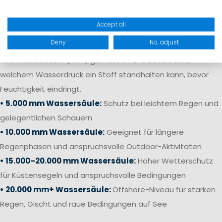
Accept all
Deny
No, adjust
Die Wassersäule gibt an, wie wasserdicht ein Material ist. Sie
wird in Millimetern (mm) gemessen und beschreibt,
welchem Wasserdruck ein Stoff standhalten kann, bevor
Feuchtigkeit eindringt.
• 5.000 mm Wassersäule:
Schutz bei leichtem Regen und
gelegentlichen Schauern
• 10.000 mm Wassersäule:
Geeignet für längere
Regenphasen und anspruchsvolle Outdoor-Aktivitäten
• 15.000–20.000 mm Wassersäule:
Hoher Wetterschutz
für Küstensegeln und anspruchsvolle Bedingungen
• 20.000 mm+ Wassersäule:
Offshore-Niveau für starken
Regen, Gischt und raue Bedingungen auf See