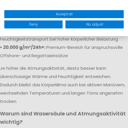
• 5.000 g/m²/24h:
Solide Atmungsaktivität für
Freizeitaktivitäten
Accept all
• 10.000 g/m²/24h:
Gute Atmungsaktivität für aktive Segler
Deny
No, adjust
• 15.000–20.000 g/m²/24h:
Sehr guter
Feuchtigkeitstransport bei hoher körperlicher Belastung
• 20.000 g/m²/24h+:
Premium-Bereich für anspruchsvolle
Offshore- und Regattaeinsätze
Je höher die Atmungsaktivität, desto besser kann
überschüssige Wärme und Feuchtigkeit entweichen.
Dadurch bleibt das Körperklima auch bei aktiven Manövern,
wechselnden Temperaturen und langen Törns angenehm
trocken.
Warum sind Wasersäule und Atmungsaktivität
wichtig?