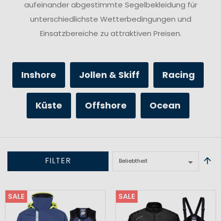
aufeinander abgestimmte Segelbekleidung für
unterschiedlichste Wetterbedingungen und
Einsatzbereiche zu attraktiven Preisen.
Inshore
Jollen & Skiff
Racing
Küste
Offshore
Ocean
FILTER
SALE
SALE