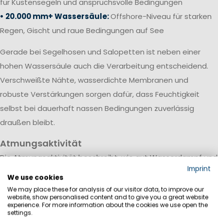
für Küstensegeln und anspruchsvolle Bedingungen
• 20.000 mm+ Wassersäule:
Offshore-Niveau für starken
Regen, Gischt und raue Bedingungen auf See
Gerade bei Segelhosen und Salopetten ist neben einer
hohen Wassersäule auch die Verarbeitung entscheidend.
Verschweißte Nähte, wasserdichte Membranen und
robuste Verstärkungen sorgen dafür, dass Feuchtigkeit
selbst bei dauerhaft nassen Bedingungen zuverlässig
draußen bleibt.
Atmungsaktivität
Die Atmungsaktivität beschreibt, wie gut Wasserdampf und
Imprint
Körperfeuchtigkeit durch das Material nach außen
We use cookies
transportiert werden. Sie wird meist in Gramm pro
We may place these for analysis of our visitor data, to improve our
website, show personalised content and to give you a great website
Quadratmeter innerhalb von 24 Stunden (g/m²/24h)
experience. For more information about the cookies we use open the
settings.
angegeben.