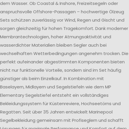
dem Wasser. Ob Coastal & Inshore, Freizeitsegeln oder
anspruchsvolle Offshore-Passagen – hochwertige Ölzeug
Sets schützen zuverlässig vor Wind, Regen und Gischt und
sorgen gleichzeitig für hohen Tragekomfort. Dank moderner
Membrantechnologien, hoher Atmungsaktivität und
wasserdichter Materialien bleiben Segler auch bei
wechselhaften Wetterbedingungen angenehm trocken. Die
perfekt aufeinander abgestimmten Komponenten bieten
nicht nur funktionelle Vorteile, sondern sind im Set häufig
günstiger als beim Einzelkauf. In Kombination mit
Baselayern, Midlayern und Segelstiefeln wie dem MP
Elementary Segelstiefel entsteht ein vollständiges
Bekleidungssystem für Küstenreviere, Hochseetörns und
Regatten. Seit über 35 Jahren entwickelt Marinepool
Segelbekleidung gemeinsam mit Profiseglern und schafft
Lösungen für maximale Performance und Komfort auf dem