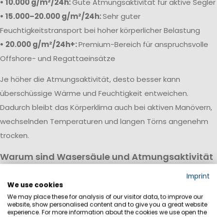
• 10.000 g/m²/24h:
Gute Atmungsaktivität für aktive Segler
• 15.000–20.000 g/m²/24h:
Sehr guter
Feuchtigkeitstransport bei hoher körperlicher Belastung
• 20.000 g/m²/24h+:
Premium-Bereich für anspruchsvolle
Offshore- und Regattaeinsätze
Je höher die Atmungsaktivität, desto besser kann
überschüssige Wärme und Feuchtigkeit entweichen.
Dadurch bleibt das Körperklima auch bei aktiven Manövern,
wechselnden Temperaturen und langen Törns angenehm
trocken.
Warum sind Wasersäule und Atmungsaktivität
wichtig?
Imprint
Eine hochwertige Segeljackbekleidung vereint hohe
We use cookies
We may place these for analysis of our visitor data, to improve our
Wasserdichtigkeit mit guter Atmungsaktivität. Während die
website, show personalised content and to give you a great website
Wassersäule vor Regen, Wind und Gischt schützt, sorgt die
experience. For more information about the cookies we use open the