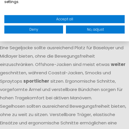
settings.
Atmungsaktivität dafür, dass Feuchtigkeit von innen nach
außen transportiert wird. Nur das Zusammenspiel beider
Accept all
Eigenschaften
garantiert langfristigen Komfort
auf dem
Deny
No, adjust
Wasser.
Passform
Eine Segeljacke sollte ausreichend Platz für Baselayer und
Midlayer bieten, ohne die Bewegungsfreiheit
einzuschränken. Offshore-Jacken sind meist etwas
weiter
geschnitten, während Coastal-Jacken, Smocks und
Spraytops
sportlicher
sitzen. Ergonomische Schnitte,
vorgeformte Ärmel und verstellbare Bündchen sorgen für
hohen Tragekomfort bei aktiven Manövern.
Segelhosen sollten ausreichend Bewegungsfreiheit bieten,
ohne zu weit zu sitzen. Verstellbare Träger, elastische
Einsätze und ergonomische Schnitte ermöglichen eine