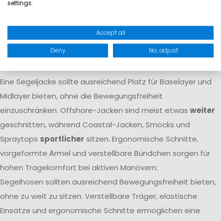
settings.
Atmungsaktivität dafür, dass Feuchtigkeit von innen nach
außen transportiert wird. Nur das Zusammenspiel beider
Accept all
Eigenschaften
garantiert langfristigen Komfort
auf dem
Deny
No, adjust
Wasser.
Passform
Eine Segeljacke sollte ausreichend Platz für Baselayer und
Midlayer bieten, ohne die Bewegungsfreiheit
einzuschränken. Offshore-Jacken sind meist etwas
weiter
geschnitten, während Coastal-Jacken, Smocks und
Spraytops
sportlicher
sitzen. Ergonomische Schnitte,
vorgeformte Ärmel und verstellbare Bündchen sorgen für
hohen Tragekomfort bei aktiven Manövern.
Segelhosen sollten ausreichend Bewegungsfreiheit bieten,
ohne zu weit zu sitzen. Verstellbare Träger, elastische
Einsätze und ergonomische Schnitte ermöglichen eine