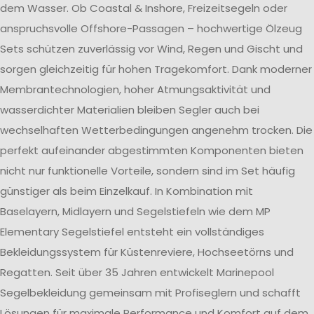
dem Wasser. Ob Coastal & Inshore, Freizeitsegeln oder
anspruchsvolle Offshore-Passagen – hochwertige Ölzeug
Sets schützen zuverlässig vor Wind, Regen und Gischt und
sorgen gleichzeitig für hohen Tragekomfort. Dank moderner
Membrantechnologien, hoher Atmungsaktivität und
wasserdichter Materialien bleiben Segler auch bei
wechselhaften Wetterbedingungen angenehm trocken. Die
perfekt aufeinander abgestimmten Komponenten bieten
nicht nur funktionelle Vorteile, sondern sind im Set häufig
günstiger als beim Einzelkauf. In Kombination mit
Baselayern, Midlayern und Segelstiefeln wie dem MP
Elementary Segelstiefel entsteht ein vollständiges
Bekleidungssystem für Küstenreviere, Hochseetörns und
Regatten. Seit über 35 Jahren entwickelt Marinepool
Segelbekleidung gemeinsam mit Profiseglern und schafft
Lösungen für maximale Performance und Komfort auf dem