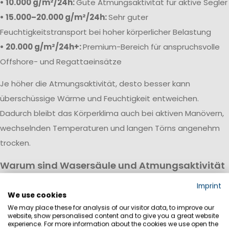
• 10.000 g/m²/24h:
Gute Atmungsaktivität für aktive Segler
• 15.000–20.000 g/m²/24h:
Sehr guter
Feuchtigkeitstransport bei hoher körperlicher Belastung
• 20.000 g/m²/24h+:
Premium-Bereich für anspruchsvolle
Offshore- und Regattaeinsätze
Je höher die Atmungsaktivität, desto besser kann
überschüssige Wärme und Feuchtigkeit entweichen.
Dadurch bleibt das Körperklima auch bei aktiven Manövern,
wechselnden Temperaturen und langen Törns angenehm
trocken.
Warum sind Wasersäule und Atmungsaktivität
wichtig?
Imprint
Eine hochwertige Segeljackbekleidung vereint hohe
We use cookies
We may place these for analysis of our visitor data, to improve our
Wasserdichtigkeit mit guter Atmungsaktivität. Während die
website, show personalised content and to give you a great website
Wassersäule vor Regen, Wind und Gischt schützt, sorgt die
experience. For more information about the cookies we use open the