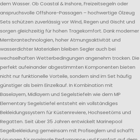
dem Wasser. Ob Coastal & Inshore, Freizeitsegeln oder
anspruchsvolle Offshore-Passagen – hochwertige Ölzeug
Sets schützen zuverlässig vor Wind, Regen und Gischt und
sorgen gleichzeitig für hohen Tragekomfort. Dank moderner
Membrantechnologien, hoher Atmungsaktivität und
wasserdichter Materialien bleiben Segler auch bei
wechselhaften Wetterbedingungen angenehm trocken. Die
perfekt aufeinander abgestimmten Komponenten bieten
nicht nur funktionelle Vorteile, sondern sind im Set häufig
günstiger als beim Einzelkauf. In Kombination mit
Baselayern, Midlayern und Segelstiefeln wie dem MP
Elementary Segelstiefel entsteht ein vollständiges
Bekleidungssystem für Küstenreviere, Hochseetörns und
Regatten. Seit über 35 Jahren entwickelt Marinepool
Segelbekleidung gemeinsam mit Profiseglern und schafft
Lösungen für maximale Performance und Komfort auf dem