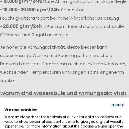
• 10.000 g/m²/24h:
Gute Atmungsaktivität für aktive Segler
• 15.000–20.000 g/m²/24h:
Sehr guter
Feuchtigkeitstransport bei hoher körperlicher Belastung
• 20.000 g/m²/24h+:
Premium-Bereich für anspruchsvolle
Offshore- und Regattaeinsätze
Je höher die Atmungsaktivität, desto besser kann
überschüssige Wärme und Feuchtigkeit entweichen.
Dadurch bleibt das Körperklima auch bei aktiven Manövern,
wechselnden Temperaturen und langen Törns angenehm
trocken.
Warum sind Wasersäule und Atmungsaktivität
wichtig?
Imprint
Eine hochwertige Segeljackbekleidung vereint hohe
We use cookies
We may place these for analysis of our visitor data, to improve our
Wasserdichtigkeit mit guter Atmungsaktivität. Während die
website, show personalised content and to give you a great website
Wassersäule vor Regen, Wind und Gischt schützt, sorgt die
experience. For more information about the cookies we use open the