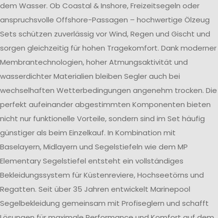
dem Wasser. Ob Coastal & Inshore, Freizeitsegeln oder
anspruchsvolle Offshore-Passagen – hochwertige Ölzeug
Sets schützen zuverlässig vor Wind, Regen und Gischt und
sorgen gleichzeitig für hohen Tragekomfort. Dank moderner
Membrantechnologien, hoher Atmungsaktivität und
wasserdichter Materialien bleiben Segler auch bei
wechselhaften Wetterbedingungen angenehm trocken. Die
perfekt aufeinander abgestimmten Komponenten bieten
nicht nur funktionelle Vorteile, sondern sind im Set häufig
günstiger als beim Einzelkauf. In Kombination mit
Baselayern, Midlayern und Segelstiefeln wie dem MP
Elementary Segelstiefel entsteht ein vollständiges
Bekleidungssystem für Küstenreviere, Hochseetörns und
Regatten. Seit über 35 Jahren entwickelt Marinepool
Segelbekleidung gemeinsam mit Profiseglern und schafft
Lösungen für maximale Performance und Komfort auf dem