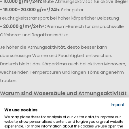
• 10.000 g/m²/24h:
Gute Atmungsaktivität für aktive Segler
• 15.000–20.000 g/m²/24h:
Sehr guter
Feuchtigkeitstransport bei hoher körperlicher Belastung
• 20.000 g/m²/24h+:
Premium-Bereich für anspruchsvolle
Offshore- und Regattaeinsätze
Je höher die Atmungsaktivität, desto besser kann
überschüssige Wärme und Feuchtigkeit entweichen.
Dadurch bleibt das Körperklima auch bei aktiven Manövern,
wechselnden Temperaturen und langen Törns angenehm
trocken.
Warum sind Wasersäule und Atmungsaktivität
wichtig?
Imprint
Eine hochwertige Segeljackbekleidung vereint hohe
We use cookies
We may place these for analysis of our visitor data, to improve our
Wasserdichtigkeit mit guter Atmungsaktivität. Während die
website, show personalised content and to give you a great website
Wassersäule vor Regen, Wind und Gischt schützt, sorgt die
experience. For more information about the cookies we use open the