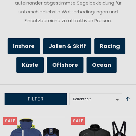
aufeinander abgestimmte Segelbekleidung für
unterschiedlichste Wetterbedingungen und
Einsatzbereiche zu attraktiven Preisen.
Inshore
Jollen & Skiff
Racing
Küste
Offshore
Ocean
FILTER
SALE
SALE