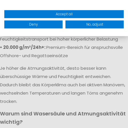
• 5.000 g/m²/24h:
Solide Atmungsaktivität für
Freizeitaktivitäten
Accept all
• 10.000 g/m²/24h:
Gute Atmungsaktivität für aktive Segler
Deny
No, adjust
• 15.000–20.000 g/m²/24h:
Sehr guter
Feuchtigkeitstransport bei hoher körperlicher Belastung
• 20.000 g/m²/24h+:
Premium-Bereich für anspruchsvolle
Offshore- und Regattaeinsätze
Je höher die Atmungsaktivität, desto besser kann
überschüssige Wärme und Feuchtigkeit entweichen.
Dadurch bleibt das Körperklima auch bei aktiven Manövern,
wechselnden Temperaturen und langen Törns angenehm
trocken.
Warum sind Wasersäule und Atmungsaktivität
wichtig?