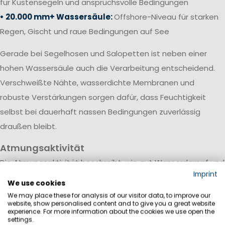
für Küstensegeln und anspruchsvolle Bedingungen
• 20.000 mm+ Wassersäule:
Offshore-Niveau für starken
Regen, Gischt und raue Bedingungen auf See
Gerade bei Segelhosen und Salopetten ist neben einer
hohen Wassersäule auch die Verarbeitung entscheidend.
Verschweißte Nähte, wasserdichte Membranen und
robuste Verstärkungen sorgen dafür, dass Feuchtigkeit
selbst bei dauerhaft nassen Bedingungen zuverlässig
draußen bleibt.
Atmungsaktivität
Die Atmungsaktivität beschreibt, wie gut Wasserdampf und
Imprint
Körperfeuchtigkeit durch das Material nach außen
We use cookies
transportiert werden. Sie wird meist in Gramm pro
We may place these for analysis of our visitor data, to improve our
website, show personalised content and to give you a great website
Quadratmeter innerhalb von 24 Stunden (g/m²/24h)
experience. For more information about the cookies we use open the
settings.
angegeben.