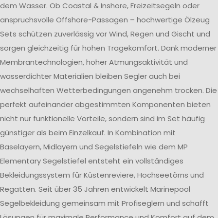
dem Wasser. Ob Coastal & Inshore, Freizeitsegeln oder
anspruchsvolle Offshore-Passagen – hochwertige Ölzeug
Sets schützen zuverlässig vor Wind, Regen und Gischt und
sorgen gleichzeitig für hohen Tragekomfort. Dank moderner
Membrantechnologien, hoher Atmungsaktivität und
wasserdichter Materialien bleiben Segler auch bei
wechselhaften Wetterbedingungen angenehm trocken. Die
perfekt aufeinander abgestimmten Komponenten bieten
nicht nur funktionelle Vorteile, sondern sind im Set häufig
günstiger als beim Einzelkauf. In Kombination mit
Baselayern, Midlayern und Segelstiefeln wie dem MP
Elementary Segelstiefel entsteht ein vollständiges
Bekleidungssystem für Küstenreviere, Hochseetörns und
Regatten. Seit über 35 Jahren entwickelt Marinepool
Segelbekleidung gemeinsam mit Profiseglern und schafft
Lösungen für maximale Performance und Komfort auf dem