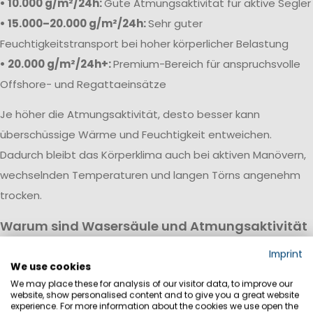
• 10.000 g/m²/24h:
Gute Atmungsaktivität für aktive Segler
• 15.000–20.000 g/m²/24h:
Sehr guter
Feuchtigkeitstransport bei hoher körperlicher Belastung
• 20.000 g/m²/24h+:
Premium-Bereich für anspruchsvolle
Offshore- und Regattaeinsätze
Je höher die Atmungsaktivität, desto besser kann
überschüssige Wärme und Feuchtigkeit entweichen.
Dadurch bleibt das Körperklima auch bei aktiven Manövern,
wechselnden Temperaturen und langen Törns angenehm
trocken.
Warum sind Wasersäule und Atmungsaktivität
wichtig?
Imprint
Eine hochwertige Segeljackbekleidung vereint hohe
We use cookies
We may place these for analysis of our visitor data, to improve our
Wasserdichtigkeit mit guter Atmungsaktivität. Während die
website, show personalised content and to give you a great website
Wassersäule vor Regen, Wind und Gischt schützt, sorgt die
experience. For more information about the cookies we use open the