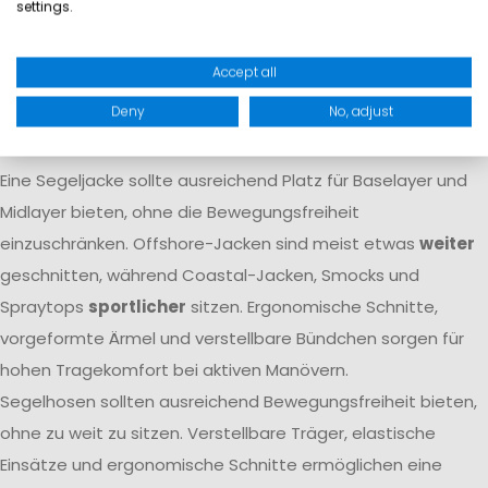
settings.
Atmungsaktivität dafür, dass Feuchtigkeit von innen nach
außen transportiert wird. Nur das Zusammenspiel beider
Accept all
Eigenschaften
garantiert langfristigen Komfort
auf dem
Deny
No, adjust
Wasser.
Passform
Eine Segeljacke sollte ausreichend Platz für Baselayer und
Midlayer bieten, ohne die Bewegungsfreiheit
einzuschränken. Offshore-Jacken sind meist etwas
weiter
geschnitten, während Coastal-Jacken, Smocks und
Spraytops
sportlicher
sitzen. Ergonomische Schnitte,
vorgeformte Ärmel und verstellbare Bündchen sorgen für
hohen Tragekomfort bei aktiven Manövern.
Segelhosen sollten ausreichend Bewegungsfreiheit bieten,
ohne zu weit zu sitzen. Verstellbare Träger, elastische
Einsätze und ergonomische Schnitte ermöglichen eine