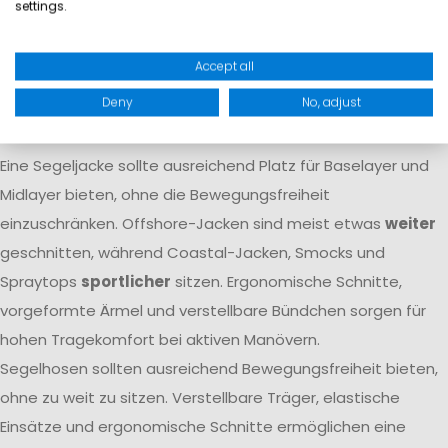
settings.
Atmungsaktivität dafür, dass Feuchtigkeit von innen nach
außen transportiert wird. Nur das Zusammenspiel beider
Accept all
Eigenschaften
garantiert langfristigen Komfort
auf dem
Deny
No, adjust
Wasser.
Passform
Eine Segeljacke sollte ausreichend Platz für Baselayer und
Midlayer bieten, ohne die Bewegungsfreiheit
einzuschränken. Offshore-Jacken sind meist etwas
weiter
geschnitten, während Coastal-Jacken, Smocks und
Spraytops
sportlicher
sitzen. Ergonomische Schnitte,
vorgeformte Ärmel und verstellbare Bündchen sorgen für
hohen Tragekomfort bei aktiven Manövern.
Segelhosen sollten ausreichend Bewegungsfreiheit bieten,
ohne zu weit zu sitzen. Verstellbare Träger, elastische
Einsätze und ergonomische Schnitte ermöglichen eine