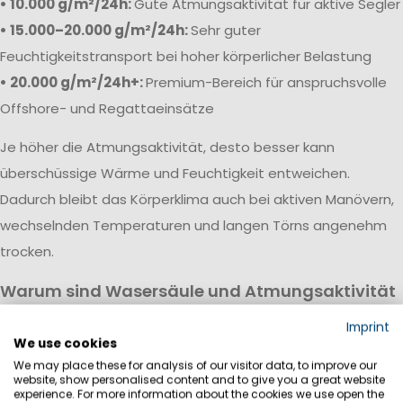
• 10.000 g/m²/24h:
Gute Atmungsaktivität für aktive Segler
• 15.000–20.000 g/m²/24h:
Sehr guter
Feuchtigkeitstransport bei hoher körperlicher Belastung
• 20.000 g/m²/24h+:
Premium-Bereich für anspruchsvolle
Offshore- und Regattaeinsätze
Je höher die Atmungsaktivität, desto besser kann
überschüssige Wärme und Feuchtigkeit entweichen.
Dadurch bleibt das Körperklima auch bei aktiven Manövern,
wechselnden Temperaturen und langen Törns angenehm
trocken.
Warum sind Wasersäule und Atmungsaktivität
wichtig?
Imprint
Eine hochwertige Segeljackbekleidung vereint hohe
We use cookies
We may place these for analysis of our visitor data, to improve our
Wasserdichtigkeit mit guter Atmungsaktivität. Während die
website, show personalised content and to give you a great website
Wassersäule vor Regen, Wind und Gischt schützt, sorgt die
experience. For more information about the cookies we use open the