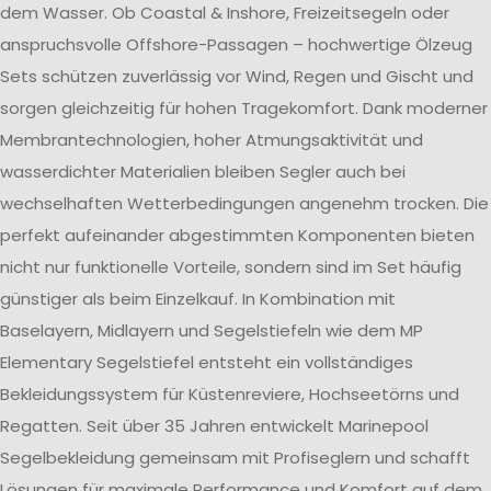
dem Wasser. Ob Coastal & Inshore, Freizeitsegeln oder
anspruchsvolle Offshore-Passagen – hochwertige Ölzeug
Sets schützen zuverlässig vor Wind, Regen und Gischt und
sorgen gleichzeitig für hohen Tragekomfort. Dank moderner
Membrantechnologien, hoher Atmungsaktivität und
wasserdichter Materialien bleiben Segler auch bei
wechselhaften Wetterbedingungen angenehm trocken. Die
perfekt aufeinander abgestimmten Komponenten bieten
nicht nur funktionelle Vorteile, sondern sind im Set häufig
günstiger als beim Einzelkauf. In Kombination mit
Baselayern, Midlayern und Segelstiefeln wie dem MP
Elementary Segelstiefel entsteht ein vollständiges
Bekleidungssystem für Küstenreviere, Hochseetörns und
Regatten. Seit über 35 Jahren entwickelt Marinepool
Segelbekleidung gemeinsam mit Profiseglern und schafft
Lösungen für maximale Performance und Komfort auf dem