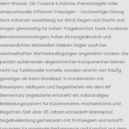
dem Wasser. Ob Coastal & Inshore, Freizeitsegeln oder
anspruchsvolle Offshore-Passagen – hochwertige Ölzeug
Sets schützen zuverlässig vor Wind, Regen und Gischt und
sorgen gleichzeitig für hohen Tragekomfort. Dank moderner
Membrantechnologien, hoher Atmungsaktivität und
wasserdichter Materialien bleiben Segler auch bei
wechselhaften Wetterbedingungen angenehm trocken. Die
perfekt aufeinander abgestimmten Komponenten bieten
nicht nur funktionelle Vorteile, sondern sind im Set häufig
günstiger als beim Einzelkauf. In Kombination mit
Baselayern, Midlayern und Segelstiefeln wie dem MP
Elementary Segelstiefel entsteht ein vollständiges
Bekleidungssystem für Küstenreviere, Hochseetörns und
Regatten. Seit über 35 Jahren entwickelt Marinepool
Segelbekleidung gemeinsam mit Profiseglern und schafft
Lösungen für maximale Performance und Komfort auf dem