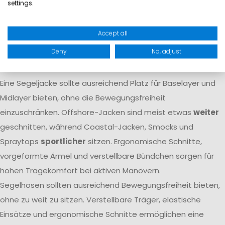
settings.
Atmungsaktivität dafür, dass Feuchtigkeit von innen nach
außen transportiert wird. Nur das Zusammenspiel beider
Accept all
Eigenschaften
garantiert langfristigen Komfort
auf dem
Deny
No, adjust
Wasser.
Passform
Eine Segeljacke sollte ausreichend Platz für Baselayer und
Midlayer bieten, ohne die Bewegungsfreiheit
einzuschränken. Offshore-Jacken sind meist etwas
weiter
geschnitten, während Coastal-Jacken, Smocks und
Spraytops
sportlicher
sitzen. Ergonomische Schnitte,
vorgeformte Ärmel und verstellbare Bündchen sorgen für
hohen Tragekomfort bei aktiven Manövern.
Segelhosen sollten ausreichend Bewegungsfreiheit bieten,
ohne zu weit zu sitzen. Verstellbare Träger, elastische
Einsätze und ergonomische Schnitte ermöglichen eine