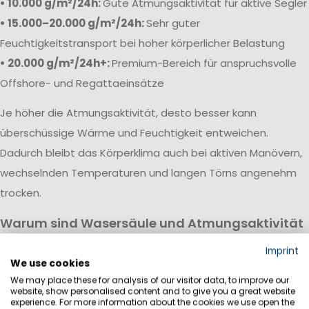
• 10.000 g/m²/24h:
Gute Atmungsaktivität für aktive Segler
• 15.000–20.000 g/m²/24h:
Sehr guter
Feuchtigkeitstransport bei hoher körperlicher Belastung
• 20.000 g/m²/24h+:
Premium-Bereich für anspruchsvolle
Offshore- und Regattaeinsätze
Je höher die Atmungsaktivität, desto besser kann
überschüssige Wärme und Feuchtigkeit entweichen.
Dadurch bleibt das Körperklima auch bei aktiven Manövern,
wechselnden Temperaturen und langen Törns angenehm
trocken.
Warum sind Wasersäule und Atmungsaktivität
wichtig?
Imprint
Eine hochwertige Segeljackbekleidung vereint hohe
We use cookies
We may place these for analysis of our visitor data, to improve our
Wasserdichtigkeit mit guter Atmungsaktivität. Während die
website, show personalised content and to give you a great website
Wassersäule vor Regen, Wind und Gischt schützt, sorgt die
experience. For more information about the cookies we use open the