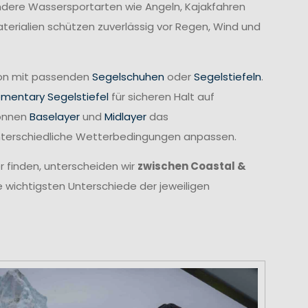
 andere Wassersportarten wie Angeln, Kajakfahren
erialien schützen zuverlässig vor Regen, Wind und
tion mit passenden
Segelschuhen
oder
Segelstiefeln
.
ementary Segelstiefel
für sicheren Halt auf
können
Baselayer
und
Midlayer
das
unterschiedliche Wetterbedingungen anpassen.
r finden, unterscheiden wir
zwischen Coastal &
e wichtigsten Unterschiede der jeweiligen