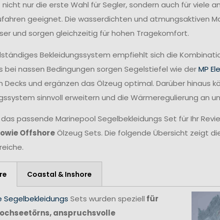
t nicht nur die erste Wahl für Segler, sondern auch für viele
fahren geeignet. Die wasserdichten und atmungsaktiven Mat
ser und sorgen gleichzeitig für hohen Tragekomfort.
ollständiges Bekleidungssystem empfiehlt sich die Kombina
 bei nassen Bedingungen sorgen Segelstiefel wie der
MP El
n Decks und ergänzen das Ölzeug optimal. Darüber hinaus 
gssystem sinnvoll erweitern und die Wärmeregulierung an 
 das passende Marinepool Segelbekleidungs Set für Ihr Revie
sowie Offshore
Ölzeug Sets. Die folgende Übersicht zeigt di
reiche.
re
Coastal & Inshore
e Segelbekleidungs
Sets wurden speziell
für
ochseetörns, anspruchsvolle