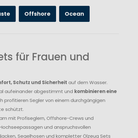
üste
Offshore
Ocean
ts für Frauen und
ort, Schutz und Sicherheit
auf dem Wasser.
imal aufeinander abgestimmt und
kombinieren eine
ch profitieren Segler von einem durchgängigen
e schützt.
am mit Profiseglern, Offshore-Crews und
, Hochseepassagen und anspruchsvollen
geljacken, Segelhosen und kompletter Ölzeug Sets