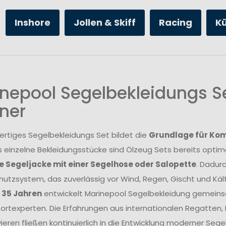
Inshore
Jollen & Skiff
Racing
K
nepool Segelbekleidungs Se
ner
ertiges Segelbekleidungs Set bildet die
Grundlage für Komf
s einzelne Bekleidungsstücke sind Ölzeug Sets bereits opt
 Segeljacke mit einer Segelhose oder Salopette
. Dadur
utzsystem, das zuverlässig vor Wind, Regen, Gischt und Kält
r 35 Jahren
entwickelt Marinepool Segelbekleidung gemeins
rtexperten. Die Erfahrungen aus internationalen Regatten
ieren fließen kontinuierlich in die Entwicklung moderner Se