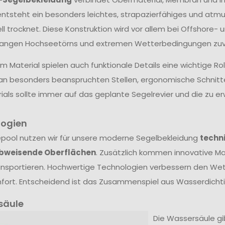
ntsteht ein besonders leichtes, strapazierfähiges und atm
ll trocknet. Diese Konstruktion wird vor allem bei Offshore- 
langen Hochseetörns und extremen Wetterbedingungen zuve
 Material spielen auch funktionale Details eine wichtige Ro
an besonders beanspruchten Stellen, ergonomische Schnit
ials sollte immer auf das geplante Segelrevier und die zu
logien
epool nutzen wir für unsere moderne Segelbekleidung
techn
bweisende Oberflächen
. Zusätzlich kommen innovative Mat
nsportieren. Hochwertige Technologien verbessern den Wet
ort. Entscheidend ist das Zusammenspiel aus Wasserdichtig
säule
Die Wassersäule gibt