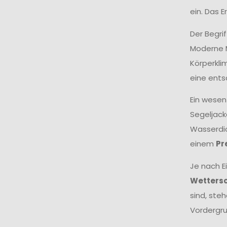
ein. Das 
Der Begri
Moderne M
Körperkli
eine ents
Ein wesen
Segeljack
Wasserdic
einem
Pr
Je nach E
Wetters
sind, ste
Vordergru