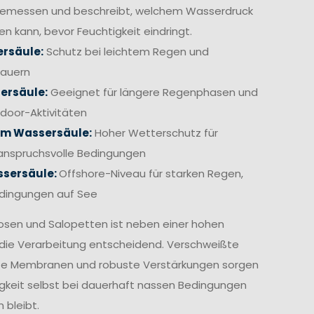
gemessen und beschreibt, welchem Wasserdruck
en kann, bevor Feuchtigkeit eindringt.
rsäule:
Schutz bei leichtem Regen und
hauern
ersäule:
Geeignet für längere Regenphasen und
door-Aktivitäten
mm Wassersäule:
Hoher Wetterschutz für
anspruchsvolle Bedingungen
sersäule:
Offshore-Niveau für starken Regen,
edingungen auf See
osen und Salopetten ist neben einer hohen
die Verarbeitung entscheidend. Verschweißte
te Membranen und robuste Verstärkungen sorgen
igkeit selbst bei dauerhaft nassen Bedingungen
 bleibt.