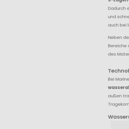
Dadurch e
und schne
auch bei 
Neben dem
Bereiche 
des Mater
Techno
Bei Marin
wassera
außen tra
Tragekomf
Wasser