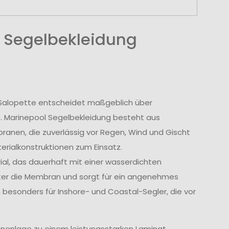
 Segelbekleidung
r Salopette entscheidet maßgeblich über
t. Marinepool Segelbekleidung besteht aus
nen, die zuverlässig vor Regen, Wind und Gischt
rialkonstruktionen zum Einsatz.
l, das dauerhaft mit einer wasserdichten
tter die Membran und sorgt für ein angenehmes
 besonders für Inshore- und Coastal-Segler, die vor
nenlage zu einem leistungsstarken Laminat.