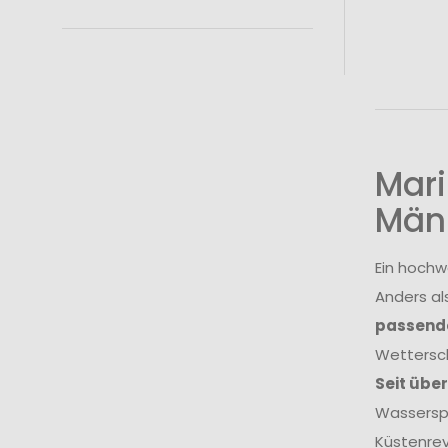
Mari
Män
Ein hochw
Anders al
passende
Wettersch
Seit übe
Wasserspo
Küstenrev