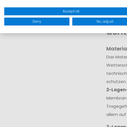
dar.
Accept all
Wora
Deny
No, adjust
acht
Materia
Das Mater
Wettersch
technisch
schützen.
2-Lagen
Membran v
Tragegefü
allem auf
3-Lagen