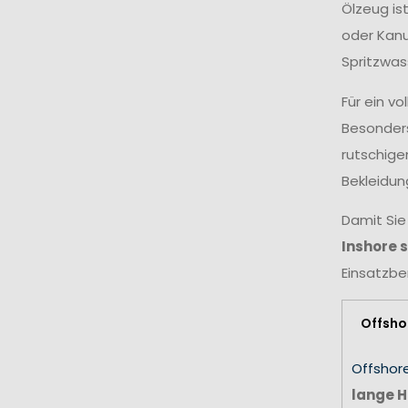
Ölzeug is
oder Kanu
Spritzwas
Für ein v
Besonders
rutschige
Bekleidun
Damit Sie
Inshore 
Einsatzbe
Offsho
Offshor
lange H