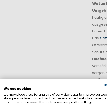
Wetter
Umgeb
häufig ü
ausgese
hoher Tr
Das
Got
Offshore
Schutz
Hochse
verstär
sorgen d
Bedingu
I
Für amb
We use cookies
stellt e
We may place these for analysis of our visitor data, to improve our webs
show personalised content and to give you a great website experience.
Grundla
more information about the cookies we use open the settings.