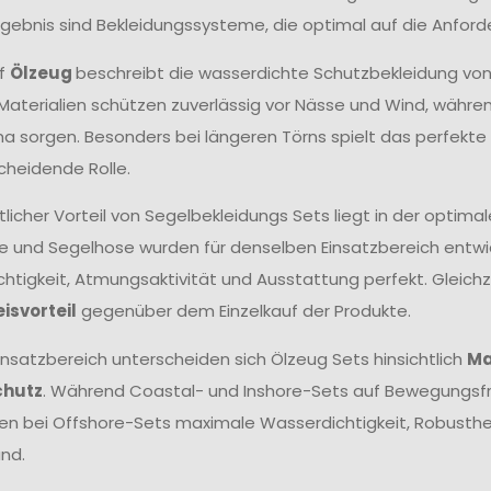
Ergebnis sind Bekleidungssysteme, die optimal auf die Anfor
ff
Ölzeug
beschreibt die wasserdichte Schutzbekleidung vo
aterialien schützen zuverlässig vor Nässe und Wind, wäh
ma sorgen. Besonders bei längeren Törns spielt das perfek
cheidende Rolle.
tlicher Vorteil von Segelbekleidungs Sets liegt in der opt
e und Segelhose wurden für denselben Einsatzbereich entwick
htigkeit, Atmungsaktivität und Ausstattung perfekt. Gleichze
eisvorteil
gegenüber dem Einzelkauf der Produkte.
insatzbereich unterscheiden sich Ölzeug Sets hinsichtlich
Ma
chutz
. Während Coastal- und Inshore-Sets auf Bewegungsfr
hen bei Offshore-Sets maximale Wasserdichtigkeit, Robust
nd.