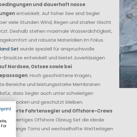
bedingungen und dauerhaft nasse
ungen
entwickelt. Auf hoher See sind Segler
ber viele Stunden Wind, Regen und starker Gischt
tzt. Deshalb stehen maximale Wasserdichtigkeit,
agekomfort und robuste Materialien im Fokus.
land Set
wurde speziell für anspruchsvolle
-Einsätze entwickelt und bietet zuverlässigen
auf Nordsee, Ostsee sowie bei
epassagen
. Hoch geschnittene Kragen,
kte Bereiche und leistungsstarke Membranen
afür, dass Segler auch unter schwierigen
ngen trocken und geschützt bleiben.
mprint
itionierte Fahrtensegler und Offshore-Crews
in hochwertiges Offshore Ölzeug Set die ideale
ite,
 For
ge für lange Törns und wechselhafte Wetterlagen