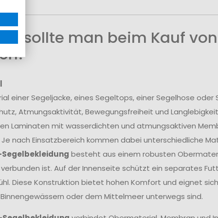
uf sollte man beim Kauf von
en?
l
ial einer Segeljacke, eines Segeltops, einer Segelhose ode
utz, Atmungsaktivität, Bewegungsfreiheit und Langlebigkei
en Laminaten mit wasserdichten und atmungsaktiven Membra
 Je nach Einsatzbereich kommen dabei unterschiedliche Mate
-Segelbekleidung
besteht aus einem robusten Obermateria
erbunden ist. Auf der Innenseite schützt ein separates Fu
hl. Diese Konstruktion bietet hohen Komfort und eignet sich
 Binnengewässern oder dem Mittelmeer unterwegs sind.
-Segelbekleidung
verbindet Obermaterial, Membran und In