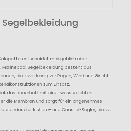
 Segelbekleidung
r Salopette entscheidet maßgeblich über
t. Marinepool Segelbekleidung besteht aus
nen, die zuverlässig vor Regen, Wind und Gischt
rialkonstruktionen zum Einsatz.
l, das dauerhaft mit einer wasserdichten
tter die Membran und sorgt für ein angenehmes
 besonders für Inshore- und Coastal-Segler, die vor
nenlage zu einem leistungsstarken Laminat.