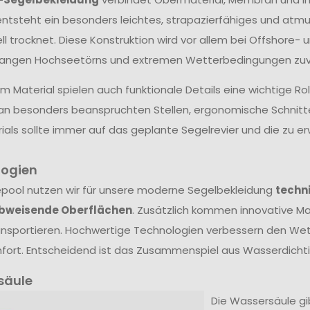
ntsteht ein besonders leichtes, strapazierfähiges und atm
ll trocknet. Diese Konstruktion wird vor allem bei Offshore- 
langen Hochseetörns und extremen Wetterbedingungen zuve
 Material spielen auch funktionale Details eine wichtige Ro
an besonders beanspruchten Stellen, ergonomische Schnit
ials sollte immer auf das geplante Segelrevier und die zu
logien
epool nutzen wir für unsere moderne Segelbekleidung
techn
bweisende Oberflächen
. Zusätzlich kommen innovative Mat
nsportieren. Hochwertige Technologien verbessern den Wet
ort. Entscheidend ist das Zusammenspiel aus Wasserdichtig
säule
Die Wassersäule gibt