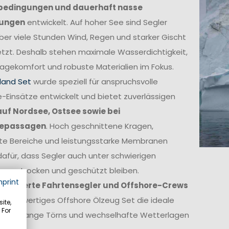
bedingungen und dauerhaft nasse
ungen
entwickelt. Auf hoher See sind Segler
ber viele Stunden Wind, Regen und starker Gischt
tzt. Deshalb stehen maximale Wasserdichtigkeit,
agekomfort und robuste Materialien im Fokus.
land Set
wurde speziell für anspruchsvolle
-Einsätze entwickelt und bietet zuverlässigen
auf Nordsee, Ostsee sowie bei
epassagen
. Hoch geschnittene Kragen,
kte Bereiche und leistungsstarke Membranen
afür, dass Segler auch unter schwierigen
ngen trocken und geschützt bleiben.
mprint
itionierte Fahrtensegler und Offshore-Crews
in hochwertiges Offshore Ölzeug Set die ideale
ite,
 For
ge für lange Törns und wechselhafte Wetterlagen