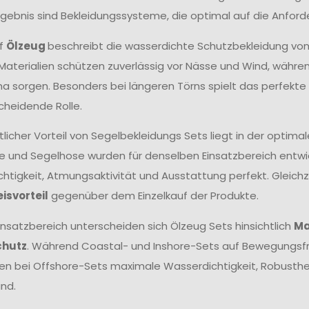
Ergebnis sind Bekleidungssysteme, die optimal auf die Anfor
ff
Ölzeug
beschreibt die wasserdichte Schutzbekleidung vo
aterialien schützen zuverlässig vor Nässe und Wind, wäh
ma sorgen. Besonders bei längeren Törns spielt das perfek
cheidende Rolle.
tlicher Vorteil von Segelbekleidungs Sets liegt in der opt
e und Segelhose wurden für denselben Einsatzbereich entwick
htigkeit, Atmungsaktivität und Ausstattung perfekt. Gleichze
eisvorteil
gegenüber dem Einzelkauf der Produkte.
insatzbereich unterscheiden sich Ölzeug Sets hinsichtlich
Ma
chutz
. Während Coastal- und Inshore-Sets auf Bewegungsfr
hen bei Offshore-Sets maximale Wasserdichtigkeit, Robust
nd.