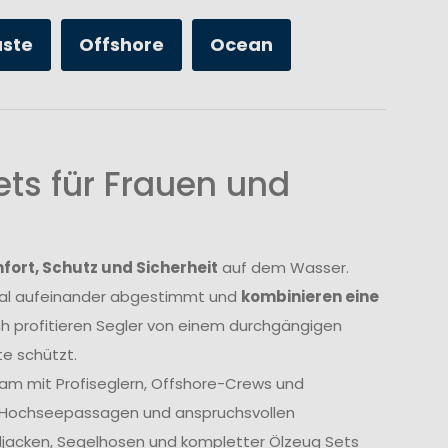
üste
Offshore
Ocean
ts für Frauen und
ort, Schutz und Sicherheit
auf dem Wasser.
imal aufeinander abgestimmt und
kombinieren eine
ch profitieren Segler von einem durchgängigen
e schützt.
am mit Profiseglern, Offshore-Crews und
, Hochseepassagen und anspruchsvollen
geljacken, Segelhosen und kompletter Ölzeug Sets