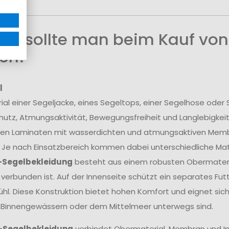
uf sollte man beim Kauf von
en?
l
ial einer Segeljacke, eines Segeltops, einer Segelhose ode
utz, Atmungsaktivität, Bewegungsfreiheit und Langlebigkei
en Laminaten mit wasserdichten und atmungsaktiven Membra
 Je nach Einsatzbereich kommen dabei unterschiedliche Mate
-Segelbekleidung
besteht aus einem robusten Obermateria
erbunden ist. Auf der Innenseite schützt ein separates Fu
hl. Diese Konstruktion bietet hohen Komfort und eignet sich
 Binnengewässern oder dem Mittelmeer unterwegs sind.
-Segelbekleidung
verbindet Obermaterial, Membran und In