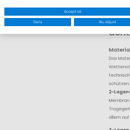
dar.
Accept all
Wora
Deny
No, adjust
acht
Materia
Das Mater
Wettersch
technisch
schützen.
2-Lagen
Membran v
Tragegefü
allem auf
3-Lagen