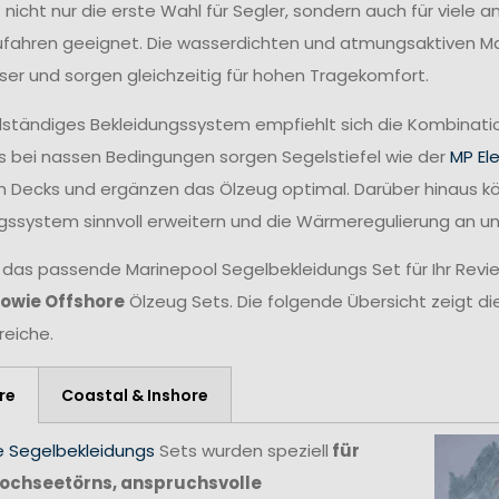
t nicht nur die erste Wahl für Segler, sondern auch für viele
fahren geeignet. Die wasserdichten und atmungsaktiven Mat
ser und sorgen gleichzeitig für hohen Tragekomfort.
ollständiges Bekleidungssystem empfiehlt sich die Kombina
 bei nassen Bedingungen sorgen Segelstiefel wie der
MP El
n Decks und ergänzen das Ölzeug optimal. Darüber hinaus 
gssystem sinnvoll erweitern und die Wärmeregulierung an 
 das passende Marinepool Segelbekleidungs Set für Ihr Revie
sowie Offshore
Ölzeug Sets. Die folgende Übersicht zeigt di
reiche.
re
Coastal & Inshore
e Segelbekleidungs
Sets wurden speziell
für
ochseetörns, anspruchsvolle