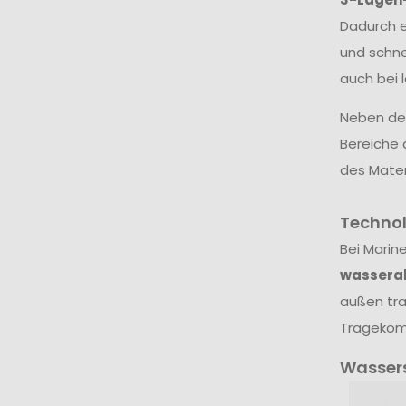
Dadurch e
und schne
auch bei 
Neben dem
Bereiche 
des Mater
Techno
Bei Marin
wassera
außen tra
Tragekomf
Wasser