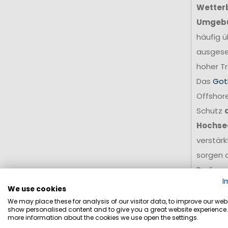
Wetter
Umgeb
häufig ü
ausgese
hoher Tr
Das
Got
Offshore
Schutz
Hochse
verstär
sorgen d
Bedingu
I
Für amb
We use cookies
stellt e
We may place these for analysis of our visitor data, to improve our webs
show personalised content and to give you a great website experience.
Grundla
more information about the cookies we use open the settings.