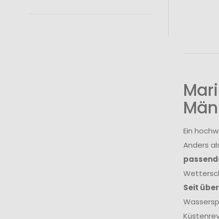
Mari
Män
Ein hochw
Anders al
passende
Wettersch
Seit übe
Wasserspo
Küstenrev