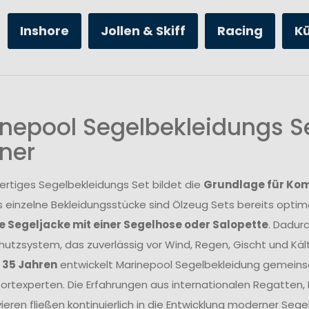
Inshore
Jollen & Skiff
Racing
K
nepool Segelbekleidungs Se
ner
ertiges Segelbekleidungs Set bildet die
Grundlage für Komf
s einzelne Bekleidungsstücke sind Ölzeug Sets bereits opt
 Segeljacke mit einer Segelhose oder Salopette
. Dadur
utzsystem, das zuverlässig vor Wind, Regen, Gischt und Kält
r 35 Jahren
entwickelt Marinepool Segelbekleidung gemeins
rtexperten. Die Erfahrungen aus internationalen Regatten
ieren fließen kontinuierlich in die Entwicklung moderner Se