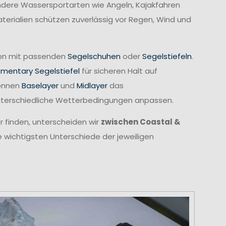
 andere Wassersportarten wie Angeln, Kajakfahren
erialien schützen zuverlässig vor Regen, Wind und
tion mit passenden
Segelschuhen
oder
Segelstiefeln
.
ementary Segelstiefel
für sicheren Halt auf
können
Baselayer
und
Midlayer
das
unterschiedliche Wetterbedingungen anpassen.
r finden, unterscheiden wir
zwischen Coastal &
e wichtigsten Unterschiede der jeweiligen