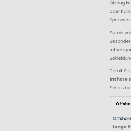
Ölzeug is
oder Kanu
Spritzwas
Für ein v
Besonders
rutschige
Bekleidun
Damit Sie
Inshore 
Einsatzbe
Offsho
Offshor
lange H