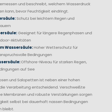
gemessen und beschreibt, welchem Wasserdruck
en kann, bevor Feuchtigkeit eindringt.
rsäule:
Schutz bei leichtem Regen und
hauern
ersäule:
Geeignet für längere Regenphasen und
door-Aktivitäten
mm Wassersäule:
Hoher Wetterschutz für
anspruchsvolle Bedingungen
sersäule:
Offshore-Niveau für starken Regen,
edingungen auf See
osen und Salopetten ist neben einer hohen
die Verarbeitung entscheidend. Verschweißte
te Membranen und robuste Verstärkungen sorgen
igkeit selbst bei dauerhaft nassen Bedingungen
 bleibt.