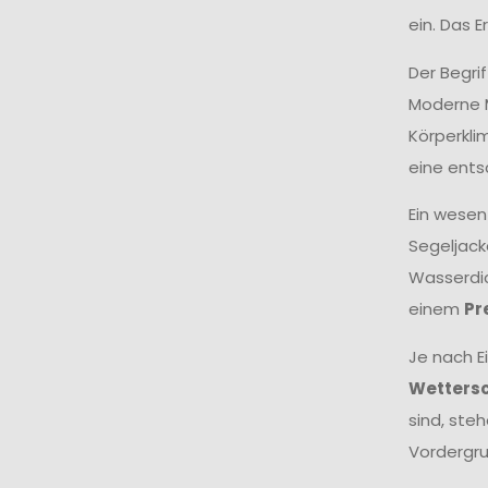
ein. Das 
Der Begri
Moderne M
Körperkli
eine ents
Ein wesen
Segeljack
Wasserdic
einem
Pr
Je nach E
Wetters
sind, ste
Vordergru