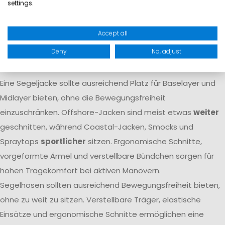
settings.
Atmungsaktivität dafür, dass Feuchtigkeit von innen nach
außen transportiert wird. Nur das Zusammenspiel beider
Accept all
Eigenschaften
garantiert langfristigen Komfort
auf dem
Deny
No, adjust
Wasser.
Passform
Eine Segeljacke sollte ausreichend Platz für Baselayer und
Midlayer bieten, ohne die Bewegungsfreiheit
einzuschränken. Offshore-Jacken sind meist etwas
weiter
geschnitten, während Coastal-Jacken, Smocks und
Spraytops
sportlicher
sitzen. Ergonomische Schnitte,
vorgeformte Ärmel und verstellbare Bündchen sorgen für
hohen Tragekomfort bei aktiven Manövern.
Segelhosen sollten ausreichend Bewegungsfreiheit bieten,
ohne zu weit zu sitzen. Verstellbare Träger, elastische
Einsätze und ergonomische Schnitte ermöglichen eine