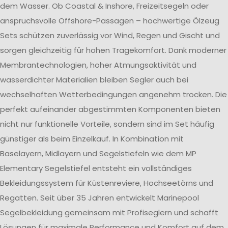
dem Wasser. Ob Coastal & Inshore, Freizeitsegeln oder
anspruchsvolle Offshore-Passagen – hochwertige Ölzeug
Sets schützen zuverlässig vor Wind, Regen und Gischt und
sorgen gleichzeitig für hohen Tragekomfort. Dank moderner
Membrantechnologien, hoher Atmungsaktivität und
wasserdichter Materialien bleiben Segler auch bei
wechselhaften Wetterbedingungen angenehm trocken. Die
perfekt aufeinander abgestimmten Komponenten bieten
nicht nur funktionelle Vorteile, sondern sind im Set häufig
günstiger als beim Einzelkauf. In Kombination mit
Baselayern, Midlayern und Segelstiefeln wie dem MP
Elementary Segelstiefel entsteht ein vollständiges
Bekleidungssystem für Küstenreviere, Hochseetörns und
Regatten. Seit über 35 Jahren entwickelt Marinepool
Segelbekleidung gemeinsam mit Profiseglern und schafft
Lösungen für maximale Performance und Komfort auf dem