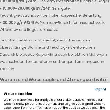
• 10.000 g/m²/24h:
Gute Atmungsaktivität für aktive Segler
• 15.000–20.000 g/m²/24h:
Sehr guter
Feuchtigkeitstransport bei hoher körperlicher Belastung
• 20.000 g/m²/24h+:
Premium-Bereich für anspruchsvolle
Offshore- und Regattaeinsätze
Je höher die Atmungsaktivität, desto besser kann
überschüssige Wärme und Feuchtigkeit entweichen.
Dadurch bleibt das Körperklima auch bei aktiven Manövern,
wechselnden Temperaturen und langen Törns angenehm
trocken.
Warum sind Wasersäule und Atmungsaktivität
wichtig?
Imprint
Eine hochwertige Segeljackbekleidung vereint hohe
We use cookies
We may place these for analysis of our visitor data, to improve our
Wasserdichtigkeit mit guter Atmungsaktivität. Während die
website, show personalised content and to give you a great website
Wassersäule vor Regen, Wind und Gischt schützt, sorgt die
experience. For more information about the cookies we use open the