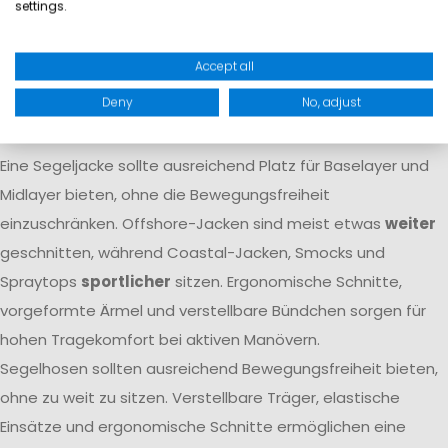
settings.
Atmungsaktivität dafür, dass Feuchtigkeit von innen nach
außen transportiert wird. Nur das Zusammenspiel beider
Accept all
Eigenschaften
garantiert langfristigen Komfort
auf dem
Deny
No, adjust
Wasser.
Passform
Eine Segeljacke sollte ausreichend Platz für Baselayer und
Midlayer bieten, ohne die Bewegungsfreiheit
einzuschränken. Offshore-Jacken sind meist etwas
weiter
geschnitten, während Coastal-Jacken, Smocks und
Spraytops
sportlicher
sitzen. Ergonomische Schnitte,
vorgeformte Ärmel und verstellbare Bündchen sorgen für
hohen Tragekomfort bei aktiven Manövern.
Segelhosen sollten ausreichend Bewegungsfreiheit bieten,
ohne zu weit zu sitzen. Verstellbare Träger, elastische
Einsätze und ergonomische Schnitte ermöglichen eine