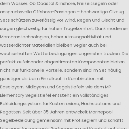
dem Wasser. Ob Coastal & Inshore, Freizeitsegeln oder
anspruchsvolle Offshore-Passagen – hochwertige Ölzeug
Sets schützen zuverlässig vor Wind, Regen und Gischt und
sorgen gleichzeitig für hohen Tragekomfort. Dank moderner
Membrantechnologien, hoher Atmungsaktivität und
wasserdichter Materialien bleiben Segler auch bei
wechselhaften Wetterbedingungen angenehm trocken. Die
perfekt aufeinander abgestimmten Komponenten bieten
nicht nur funktionelle Vorteile, sondern sind im Set häufig
günstiger als beim Einzelkauf. In Kombination mit
Baselayern, Midlayern und Segelstiefeln wie dem MP
Elementary Segelstiefel entsteht ein vollständiges
Bekleidungssystem für Küstenreviere, Hochseetörns und
Regatten. Seit über 35 Jahren entwickelt Marinepool
Segelbekleidung gemeinsam mit Profiseglern und schafft
Lösungen für maximale Performance und Komfort auf dem