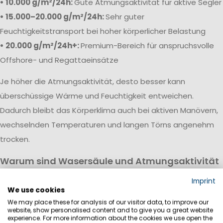
• 10.000 g/m²/24h:
Gute Atmungsaktivität für aktive Segler
• 15.000–20.000 g/m²/24h:
Sehr guter
Feuchtigkeitstransport bei hoher körperlicher Belastung
• 20.000 g/m²/24h+:
Premium-Bereich für anspruchsvolle
Offshore- und Regattaeinsätze
Je höher die Atmungsaktivität, desto besser kann
überschüssige Wärme und Feuchtigkeit entweichen.
Dadurch bleibt das Körperklima auch bei aktiven Manövern,
wechselnden Temperaturen und langen Törns angenehm
trocken.
Warum sind Wasersäule und Atmungsaktivität
wichtig?
Imprint
Eine hochwertige Segeljackbekleidung vereint hohe
We use cookies
We may place these for analysis of our visitor data, to improve our
Wasserdichtigkeit mit guter Atmungsaktivität. Während die
website, show personalised content and to give you a great website
Wassersäule vor Regen, Wind und Gischt schützt, sorgt die
experience. For more information about the cookies we use open the