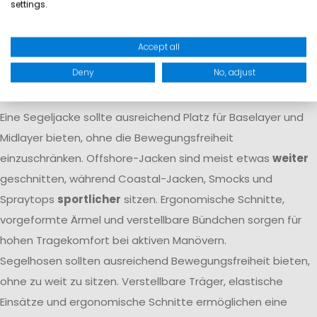
settings.
Atmungsaktivität dafür, dass Feuchtigkeit von innen nach
außen transportiert wird. Nur das Zusammenspiel beider
Accept all
Eigenschaften
garantiert langfristigen Komfort
auf dem
Deny
No, adjust
Wasser.
Passform
Eine Segeljacke sollte ausreichend Platz für Baselayer und
Midlayer bieten, ohne die Bewegungsfreiheit
einzuschränken. Offshore-Jacken sind meist etwas
weiter
geschnitten, während Coastal-Jacken, Smocks und
Spraytops
sportlicher
sitzen. Ergonomische Schnitte,
vorgeformte Ärmel und verstellbare Bündchen sorgen für
hohen Tragekomfort bei aktiven Manövern.
Segelhosen sollten ausreichend Bewegungsfreiheit bieten,
ohne zu weit zu sitzen. Verstellbare Träger, elastische
Einsätze und ergonomische Schnitte ermöglichen eine