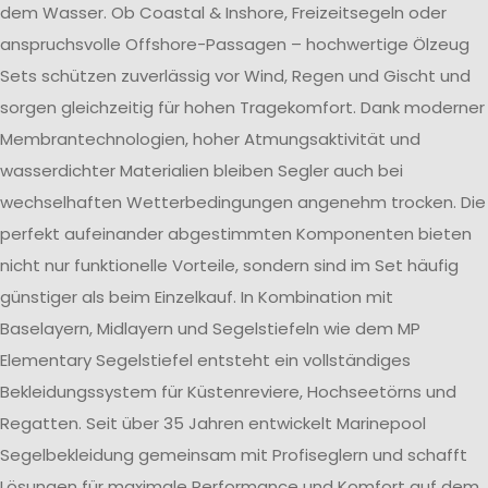
dem Wasser. Ob Coastal & Inshore, Freizeitsegeln oder
anspruchsvolle Offshore-Passagen – hochwertige Ölzeug
Sets schützen zuverlässig vor Wind, Regen und Gischt und
sorgen gleichzeitig für hohen Tragekomfort. Dank moderner
Membrantechnologien, hoher Atmungsaktivität und
wasserdichter Materialien bleiben Segler auch bei
wechselhaften Wetterbedingungen angenehm trocken. Die
perfekt aufeinander abgestimmten Komponenten bieten
nicht nur funktionelle Vorteile, sondern sind im Set häufig
günstiger als beim Einzelkauf. In Kombination mit
Baselayern, Midlayern und Segelstiefeln wie dem MP
Elementary Segelstiefel entsteht ein vollständiges
Bekleidungssystem für Küstenreviere, Hochseetörns und
Regatten. Seit über 35 Jahren entwickelt Marinepool
Segelbekleidung gemeinsam mit Profiseglern und schafft
Lösungen für maximale Performance und Komfort auf dem