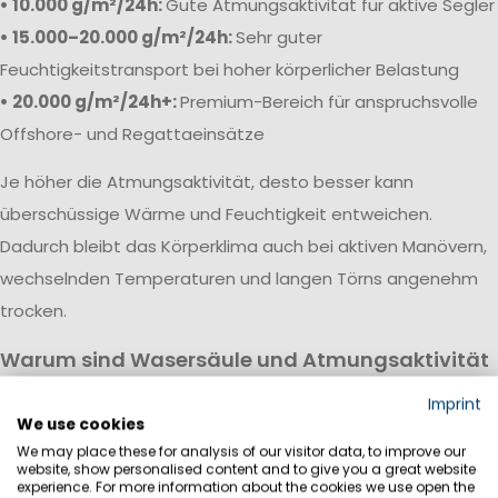
• 10.000 g/m²/24h:
Gute Atmungsaktivität für aktive Segler
• 15.000–20.000 g/m²/24h:
Sehr guter
Feuchtigkeitstransport bei hoher körperlicher Belastung
• 20.000 g/m²/24h+:
Premium-Bereich für anspruchsvolle
Offshore- und Regattaeinsätze
Je höher die Atmungsaktivität, desto besser kann
überschüssige Wärme und Feuchtigkeit entweichen.
Dadurch bleibt das Körperklima auch bei aktiven Manövern,
wechselnden Temperaturen und langen Törns angenehm
trocken.
Warum sind Wasersäule und Atmungsaktivität
wichtig?
Imprint
Eine hochwertige Segeljackbekleidung vereint hohe
We use cookies
We may place these for analysis of our visitor data, to improve our
Wasserdichtigkeit mit guter Atmungsaktivität. Während die
website, show personalised content and to give you a great website
Wassersäule vor Regen, Wind und Gischt schützt, sorgt die
experience. For more information about the cookies we use open the