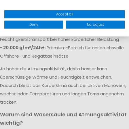
• 5.000 g/m²/24h:
Solide Atmungsaktivität für
Freizeitaktivitäten
Accept all
• 10.000 g/m²/24h:
Gute Atmungsaktivität für aktive Segler
Deny
No, adjust
• 15.000–20.000 g/m²/24h:
Sehr guter
Feuchtigkeitstransport bei hoher körperlicher Belastung
• 20.000 g/m²/24h+:
Premium-Bereich für anspruchsvolle
Offshore- und Regattaeinsätze
Je höher die Atmungsaktivität, desto besser kann
überschüssige Wärme und Feuchtigkeit entweichen.
Dadurch bleibt das Körperklima auch bei aktiven Manövern,
wechselnden Temperaturen und langen Törns angenehm
trocken.
Warum sind Wasersäule und Atmungsaktivität
wichtig?