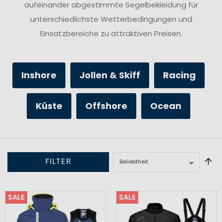
aufeinander abgestimmte Segelbekleidung für
unterschiedlichste Wetterbedingungen und
Einsatzbereiche zu attraktiven Preisen.
Inshore
Jollen & Skiff
Racing
Küste
Offshore
Ocean
FILTER
SALE
SALE