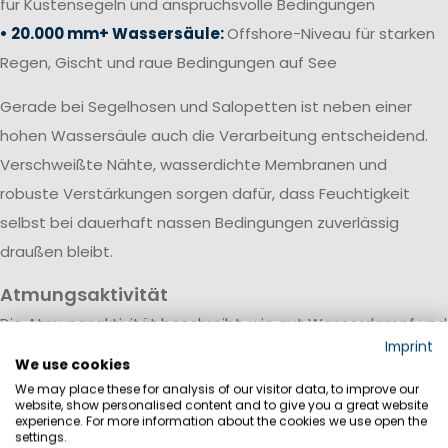
für Küstensegeln und anspruchsvolle Bedingungen
• 20.000 mm+ Wassersäule:
Offshore-Niveau für starken
Regen, Gischt und raue Bedingungen auf See
Gerade bei Segelhosen und Salopetten ist neben einer
hohen Wassersäule auch die Verarbeitung entscheidend.
Verschweißte Nähte, wasserdichte Membranen und
robuste Verstärkungen sorgen dafür, dass Feuchtigkeit
selbst bei dauerhaft nassen Bedingungen zuverlässig
draußen bleibt.
Atmungsaktivität
Die Atmungsaktivität beschreibt, wie gut Wasserdampf und
Imprint
Körperfeuchtigkeit durch das Material nach außen
We use cookies
transportiert werden. Sie wird meist in Gramm pro
We may place these for analysis of our visitor data, to improve our
website, show personalised content and to give you a great website
Quadratmeter innerhalb von 24 Stunden (g/m²/24h)
experience. For more information about the cookies we use open the
settings.
angegeben.