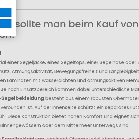
uf sollte man beim Kauf von
en?
l
ial einer Segeljacke, eines Segeltops, einer Segelhose ode
utz, Atmungsaktivität, Bewegungsfreiheit und Langlebigkei
en Laminaten mit wasserdichten und atmungsaktiven Membra
 Je nach Einsatzbereich kommen dabei unterschiedliche Mate
-Segelbekleidung
besteht aus einem robusten Obermateria
erbunden ist. Auf der Innenseite schützt ein separates Fu
hl. Diese Konstruktion bietet hohen Komfort und eignet sich
 Binnengewässern oder dem Mittelmeer unterwegs sind.
-Segelbekleidung
verbindet Obermaterial, Membran und In