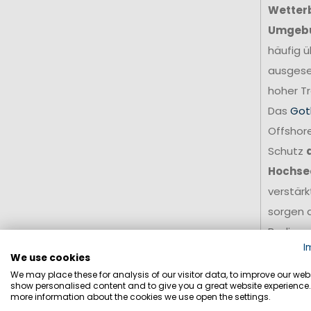
Wetter
Umgeb
häufig ü
ausgese
hoher Tr
Das
Got
Offshore
Schutz
Hochse
verstär
sorgen d
Bedingu
I
Für amb
We use cookies
stellt e
We may place these for analysis of our visitor data, to improve our webs
show personalised content and to give you a great website experience.
Grundla
more information about the cookies we use open the settings.