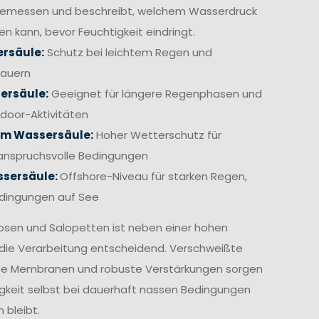
gemessen und beschreibt, welchem Wasserdruck
en kann, bevor Feuchtigkeit eindringt.
rsäule:
Schutz bei leichtem Regen und
hauern
ersäule:
Geeignet für längere Regenphasen und
door-Aktivitäten
mm Wassersäule:
Hoher Wetterschutz für
anspruchsvolle Bedingungen
sersäule:
Offshore-Niveau für starken Regen,
edingungen auf See
osen und Salopetten ist neben einer hohen
die Verarbeitung entscheidend. Verschweißte
te Membranen und robuste Verstärkungen sorgen
igkeit selbst bei dauerhaft nassen Bedingungen
 bleibt.