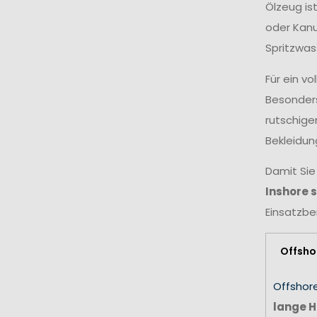
Ölzeug is
oder Kanu
Spritzwas
Für ein v
Besonders
rutschige
Bekleidun
Damit Sie
Inshore 
Einsatzbe
Offsho
Offshor
lange H