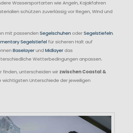
 andere Wassersportarten wie Angeln, Kajakfahren
erialien schützen zuverlässig vor Regen, Wind und
tion mit passenden
Segelschuhen
oder
Segelstiefeln
.
ementary Segelstiefel
für sicheren Halt auf
können
Baselayer
und
Midlayer
das
unterschiedliche Wetterbedingungen anpassen.
r finden, unterscheiden wir
zwischen Coastal &
e wichtigsten Unterschiede der jeweiligen