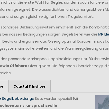
t nicht nur die erste Wahl für Segler, sondern auch für viele
fahren geeignet. Die wasserdichten und atmungsaktiven Mat
ser und sorgen gleichzeitig für hohen Tragekomfort.
ollständiges Bekleidungssystem empfiehlt sich die Kombina
 bei nassen Bedingungen sorgen Segelstiefel wie der
MP El
n Decks und ergänzen das Ölzeug optimal. Darüber hinaus 
gssystem sinnvoll erweitern und die Wärmeregulierung an 
 das passende Marinepool Segelbekleidungs Set für Ihr Revie
sowie Offshore
Ölzeug Sets. Die folgende Übersicht zeigt di
reiche.
re
Coastal & Inshore
e Segelbekleidungs
Sets wurden speziell
für
ochseetörns, anspruchsvolle