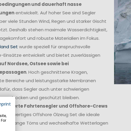
bedingungen und dauerhaft nasse
ungen
entwickelt. Auf hoher See sind Segler
ber viele Stunden Wind, Regen und starker Gischt
tzt. Deshalb stehen maximale Wasserdichtigkeit,
agekomfort und robuste Materialien im Fokus.
land Set
wurde speziell für anspruchsvolle
-Einsätze entwickelt und bietet zuverlässigen
auf Nordsee, Ostsee sowie bei
epassagen
. Hoch geschnittene Kragen,
kte Bereiche und leistungsstarke Membranen
afür, dass Segler auch unter schwierigen
ngen trocken und geschützt bleiben.
mprint
itionierte Fahrtensegler und Offshore-Crews
in hochwertiges Offshore Ölzeug Set die ideale
ite,
 For
ge für lange Törns und wechselhafte Wetterlagen