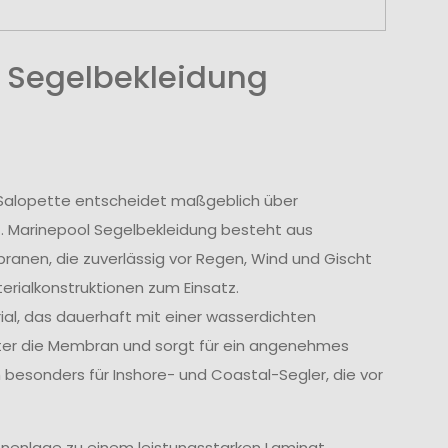
 Segelbekleidung
r Salopette entscheidet maßgeblich über
t. Marinepool Segelbekleidung besteht aus
nen, die zuverlässig vor Regen, Wind und Gischt
rialkonstruktionen zum Einsatz.
l, das dauerhaft mit einer wasserdichten
tter die Membran und sorgt für ein angenehmes
 besonders für Inshore- und Coastal-Segler, die vor
nenlage zu einem leistungsstarken Laminat.