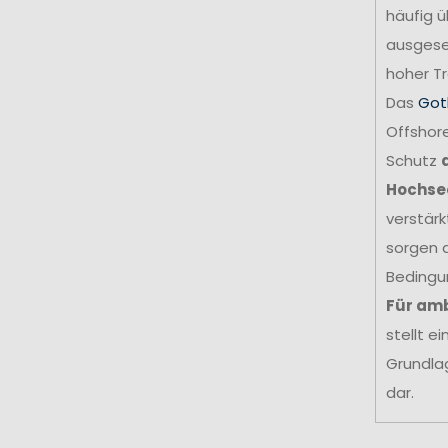
häufig ü
ausgese
hoher Tr
Das
Got
Offshore
Schutz
Hochse
verstär
sorgen d
Bedingu
Für amb
stellt e
Grundla
dar.