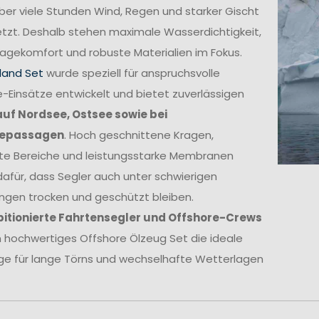
ber viele Stunden Wind, Regen und starker Gischt
tzt. Deshalb stehen maximale Wasserdichtigkeit,
agekomfort und robuste Materialien im Fokus.
land Set
wurde speziell für anspruchsvolle
-Einsätze entwickelt und bietet zuverlässigen
auf Nordsee, Ostsee sowie bei
epassagen
. Hoch geschnittene Kragen,
kte Bereiche und leistungsstarke Membranen
afür, dass Segler auch unter schwierigen
ngen trocken und geschützt bleiben.
itionierte Fahrtensegler und Offshore-Crews
in hochwertiges Offshore Ölzeug Set die ideale
ge für lange Törns und wechselhafte Wetterlagen