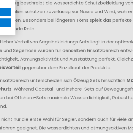
ff
Ölzeug
beschreibt die wasserdichte Schutzbekleidung vo
aterialien schützen zuverlässig vor Nässe und Wind, wäh
ma sorgen. Besonders bei längeren Törns spielt das perfek
cheidende Rolle.
tlicher Vorteil von Segelbekleidungs Sets liegt in der opt
e und Segelhose wurden für denselben Einsatzbereich entwick
htigkeit, Atmungsaktivität und Ausstattung perfekt. Gleichze
eisvorteil
gegenüber dem Einzelkauf der Produkte.
insatzbereich unterscheiden sich Ölzeug Sets hinsichtlich
Ma
chutz
. Während Coastal- und Inshore-Sets auf Bewegungsfr
hen bei Offshore-Sets maximale Wasserdichtigkeit, Robust
nd.
t nicht nur die erste Wahl für Segler, sondern auch für viele
fahren geeignet. Die wasserdichten und atmungsaktiven Mat