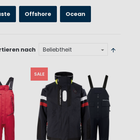
üste
Offshore
Ocean
rtieren nach
SALE