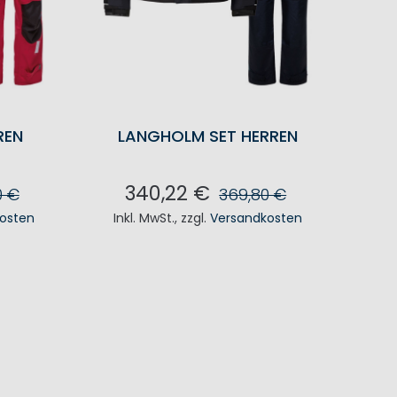
REN
LANGHOLM SET HERREN
340,22 €
0 €
369,80 €
osten
Inkl. MwSt.
,
zzgl.
Versandkosten
KORB
IN DEN WARENKORB