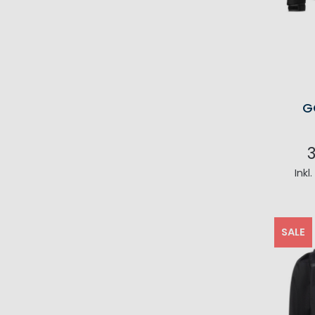
G
Inkl
I
SALE