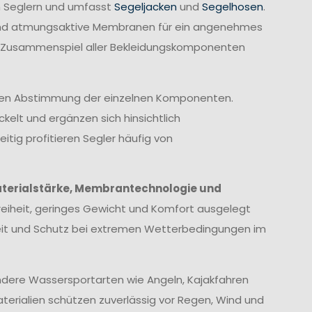
n Seglern und umfasst
Segeljacken
und
Segelhosen
.
rend atmungsaktive Membranen für ein angenehmes
te Zusammenspiel aller Bekleidungskomponenten
imalen Abstimmung der einzelnen Komponenten.
elt und ergänzen sich hinsichtlich
itig profitieren Segler häufig von
terialstärke, Membrantechnologie und
eiheit, geringes Gewicht und Komfort ausgelegt
heit und Schutz bei extremen Wetterbedingungen im
 andere Wassersportarten wie Angeln, Kajakfahren
erialien schützen zuverlässig vor Regen, Wind und