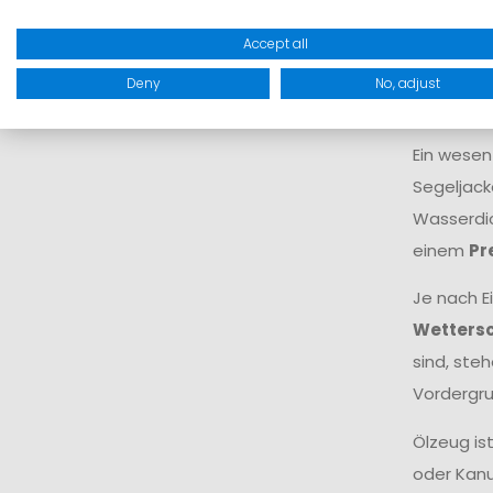
Der Begri
Moderne M
Accept all
Körperkli
Deny
No, adjust
eine ents
Ein wesen
Segeljack
Wasserdic
einem
Pr
Je nach E
Wetters
sind, ste
Vordergru
Ölzeug is
oder Kanu