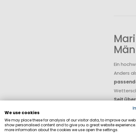
Mari
Män
Ein hochw
Anders al
passende
Wettersch
Seit übe
Wasserspo
I
We use cookies
Küstenrev
We may place these for analysis of our visitor data, to improve our webs
show personalised content and to give you a great website experience.
ein. Das 
more information about the cookies we use open the settings.