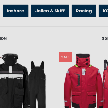
Inshore
Jollen & Skiff
Racing
K
ikel
So
SALE