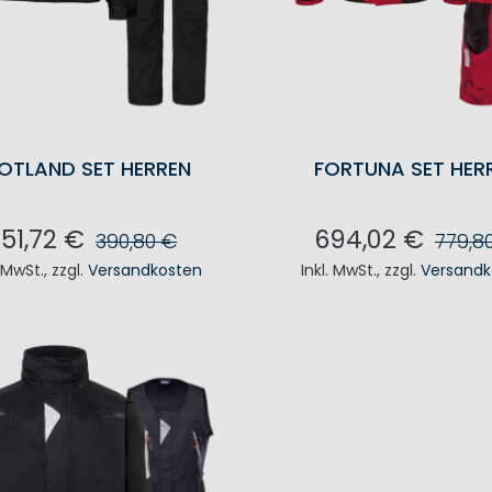
OTLAND SET HERREN
FORTUNA SET HER
351,72 €
694,02 €
390,80 €
779,8
. MwSt.
,
zzgl.
Versandkosten
Inkl. MwSt.
,
zzgl.
Versandk
N DEN WARENKORB
IN DEN WAREN