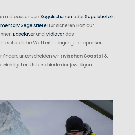
tion mit passenden
Segelschuhen
oder
Segelstiefeln
.
ementary Segelstiefel
für sicheren Halt auf
können
Baselayer
und
Midlayer
das
unterschiedliche Wetterbedingungen anpassen.
r finden, unterscheiden wir
zwischen Coastal &
e wichtigsten Unterschiede der jeweiligen