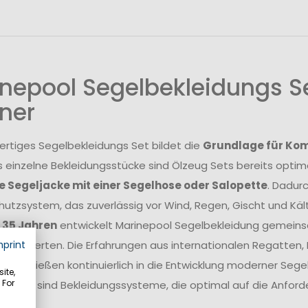
nepool Segelbekleidungs Se
ner
ertiges Segelbekleidungs Set bildet die
Grundlage für Komf
s einzelne Bekleidungsstücke sind Ölzeug Sets bereits opt
 Segeljacke mit einer Segelhose oder Salopette
. Dadur
utzsystem, das zuverlässig vor Wind, Regen, Gischt und Kält
r 35 Jahren
entwickelt Marinepool Segelbekleidung gemeins
rtexperten. Die Erfahrungen aus internationalen Regatten
mprint
ieren fließen kontinuierlich in die Entwicklung moderner Se
ite,
 For
Ergebnis sind Bekleidungssysteme, die optimal auf die Anfor