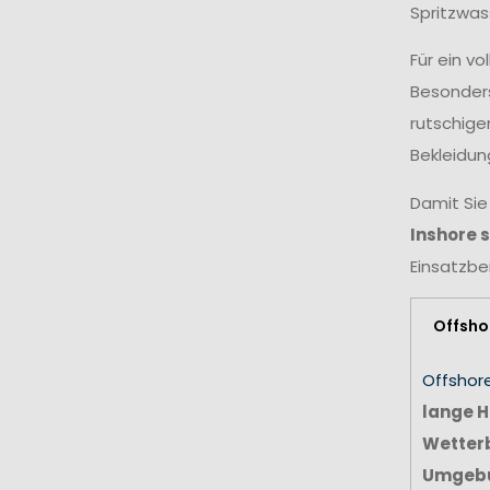
Spritzwas
Für ein v
Besonders
rutschige
Bekleidun
Damit Sie
Inshore 
Einsatzbe
Offsho
Offshor
lange H
Wetter
Umgeb