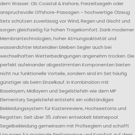
dem Wasser. Ob Coastal & Inshore, Freizeitsegeln oder
anspruchsvolle Offshore-Passagen – hochwertige Ölzeug
Sets schützen zuverlässig vor Wind, Regen und Gischt und
sorgen gleichzeitig für hohen Tragekomfort. Dank moderner
Membrantechnologien, hoher Atmungsaktivität und
wasserdichter Materialien bleiben Segler auch bei
wechselhaften Wetterbedingungen angenehm trocken. Die
perfekt aufeinander abgestimmten Komponenten bieten
nicht nur funktionelle Vorteile, sondern sind im Set häufig
günstiger als beim Einzelkauf. In Kombination mit
Baselayern, Midlayern und Segelstiefeln wie dem MP
Elementary Segelstiefel entsteht ein vollständiges
Bekleidungssystem für Küstenreviere, Hochseetörns und
Regatten. Seit über 35 Jahren entwickelt Marinepool
Segelbekleidung gemeinsam mit Profiseglern und schafft
Lösungen für maximale Performance und Komfort auf dem