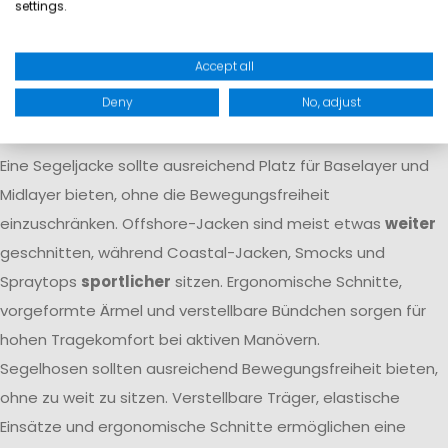
settings.
Atmungsaktivität dafür, dass Feuchtigkeit von innen nach
außen transportiert wird. Nur das Zusammenspiel beider
Accept all
Eigenschaften
garantiert langfristigen Komfort
auf dem
Deny
No, adjust
Wasser.
Passform
Eine Segeljacke sollte ausreichend Platz für Baselayer und
Midlayer bieten, ohne die Bewegungsfreiheit
einzuschränken. Offshore-Jacken sind meist etwas
weiter
geschnitten, während Coastal-Jacken, Smocks und
Spraytops
sportlicher
sitzen. Ergonomische Schnitte,
vorgeformte Ärmel und verstellbare Bündchen sorgen für
hohen Tragekomfort bei aktiven Manövern.
Segelhosen sollten ausreichend Bewegungsfreiheit bieten,
ohne zu weit zu sitzen. Verstellbare Träger, elastische
Einsätze und ergonomische Schnitte ermöglichen eine