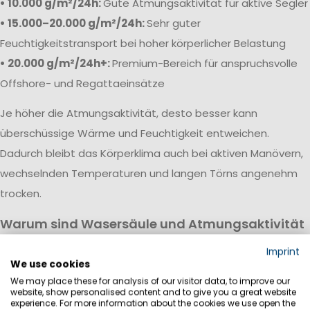
• 10.000 g/m²/24h:
Gute Atmungsaktivität für aktive Segler
• 15.000–20.000 g/m²/24h:
Sehr guter
Feuchtigkeitstransport bei hoher körperlicher Belastung
• 20.000 g/m²/24h+:
Premium-Bereich für anspruchsvolle
Offshore- und Regattaeinsätze
Je höher die Atmungsaktivität, desto besser kann
überschüssige Wärme und Feuchtigkeit entweichen.
Dadurch bleibt das Körperklima auch bei aktiven Manövern,
wechselnden Temperaturen und langen Törns angenehm
trocken.
Warum sind Wasersäule und Atmungsaktivität
wichtig?
Imprint
Eine hochwertige Segeljackbekleidung vereint hohe
We use cookies
We may place these for analysis of our visitor data, to improve our
Wasserdichtigkeit mit guter Atmungsaktivität. Während die
website, show personalised content and to give you a great website
Wassersäule vor Regen, Wind und Gischt schützt, sorgt die
experience. For more information about the cookies we use open the