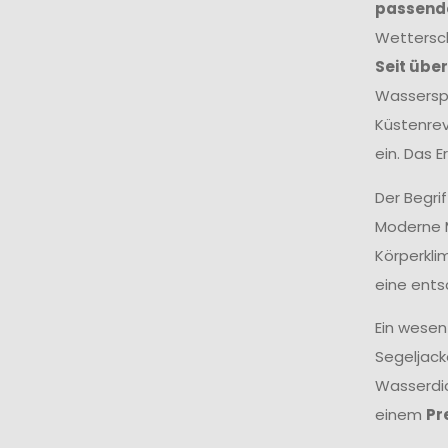
passende
Wettersch
Seit übe
Wasserspo
Küstenrev
ein. Das 
Der Begri
Moderne M
Körperkli
eine ents
Ein wesen
Segeljack
Wasserdic
einem
Pr