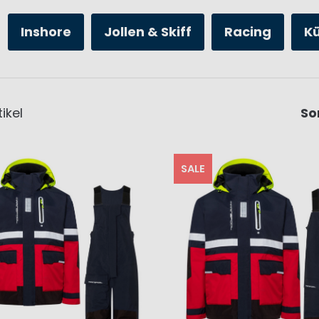
Inshore
Jollen & Skiff
Racing
K
ikel
So
SALE