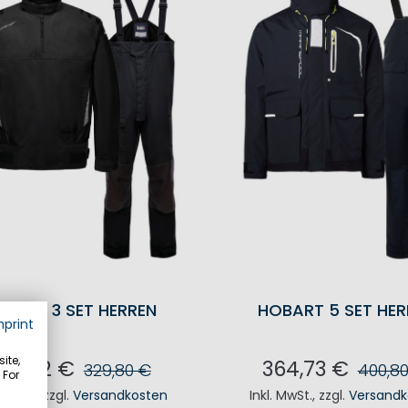
ACING 3 SET HERREN
HOBART 5 SET HER
mprint
ite,
90,22 €
364,73 €
329,80 €
400,8
 For
. MwSt.
,
zzgl.
Versandkosten
Inkl. MwSt.
,
zzgl.
Versandk