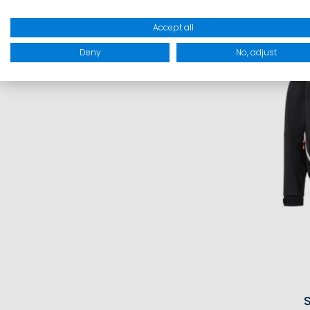
I
Accept all
SALE
Deny
No, adjust