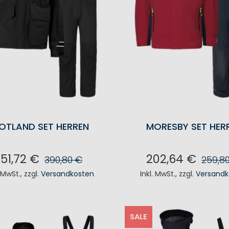
OTLAND SET HERREN
MORESBY SET HER
351,72 €
202,64 €
390,80 €
259,8
. MwSt.
,
zzgl.
Versandkosten
Inkl. MwSt.
,
zzgl.
Versandk
N DEN WARENKORB
IN DEN WAREN
SALE