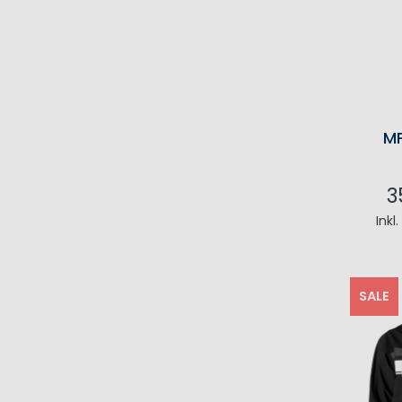
MP
3
Inkl
I
SALE