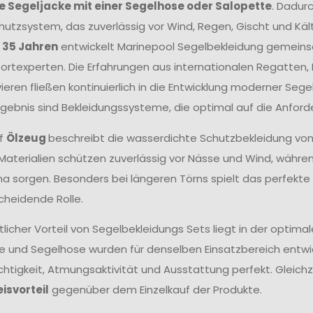
 Segeljacke mit einer Segelhose oder Salopette
. Dadur
utzsystem, das zuverlässig vor Wind, Regen, Gischt und Kält
r 35 Jahren
entwickelt Marinepool Segelbekleidung gemeins
rtexperten. Die Erfahrungen aus internationalen Regatten
ieren fließen kontinuierlich in die Entwicklung moderner Se
Ergebnis sind Bekleidungssysteme, die optimal auf die Anfor
ff
Ölzeug
beschreibt die wasserdichte Schutzbekleidung vo
aterialien schützen zuverlässig vor Nässe und Wind, wäh
ma sorgen. Besonders bei längeren Törns spielt das perfek
cheidende Rolle.
tlicher Vorteil von Segelbekleidungs Sets liegt in der opt
e und Segelhose wurden für denselben Einsatzbereich entwick
htigkeit, Atmungsaktivität und Ausstattung perfekt. Gleichze
eisvorteil
gegenüber dem Einzelkauf der Produkte.