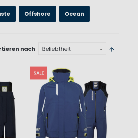
üste
Offshore
Ocean
rtieren nach
SALE