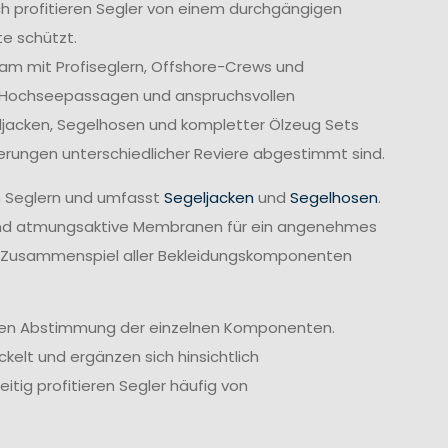
ch profitieren Segler von einem durchgängigen
e schützt.
am mit Profiseglern, Offshore-Crews und
, Hochseepassagen und anspruchsvollen
geljacken, Segelhosen und kompletter Ölzeug Sets
derungen unterschiedlicher Reviere abgestimmt sind.
n Seglern und umfasst
Segeljacken
und
Segelhosen
.
rend atmungsaktive Membranen für ein angenehmes
te Zusammenspiel aller Bekleidungskomponenten
imalen Abstimmung der einzelnen Komponenten.
elt und ergänzen sich hinsichtlich
itig profitieren Segler häufig von