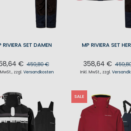
 RIVIERA SET DAMEN
MP RIVIERA SET HE
58,64 €
358,64 €
459,80 €
459,8
. MwSt.
,
zzgl.
Versandkosten
Inkl. MwSt.
,
zzgl.
Versandk
N DEN WARENKORB
IN DEN WAREN
SALE