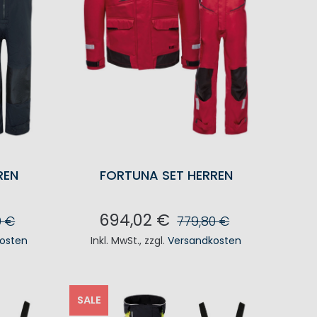
REN
FORTUNA SET HERREN
694,02 €
0 €
779,80 €
osten
Inkl. MwSt.
,
zzgl.
Versandkosten
KORB
IN DEN WARENKORB
SALE