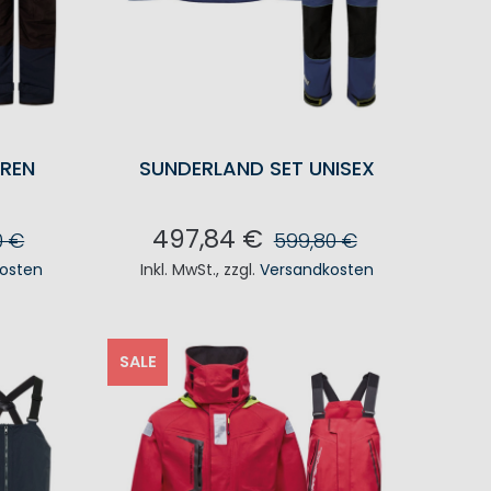
RREN
SUNDERLAND SET UNISEX
497,84 €
0 €
599,80 €
osten
Inkl. MwSt.
,
zzgl.
Versandkosten
KORB
IN DEN WARENKORB
SALE