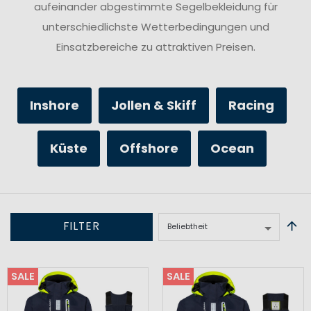
aufeinander abgestimmte Segelbekleidung für
unterschiedlichste Wetterbedingungen und
Einsatzbereiche zu attraktiven Preisen.
Inshore
Jollen & Skiff
Racing
Küste
Offshore
Ocean
FILTER
SALE
SALE