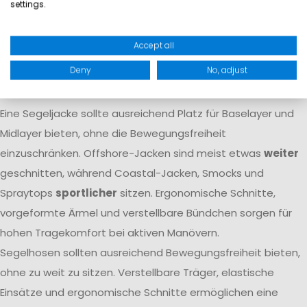
settings.
Atmungsaktivität dafür, dass Feuchtigkeit von innen nach
außen transportiert wird. Nur das Zusammenspiel beider
Accept all
Eigenschaften
garantiert langfristigen Komfort
auf dem
Deny
No, adjust
Wasser.
Passform
Eine Segeljacke sollte ausreichend Platz für Baselayer und
Midlayer bieten, ohne die Bewegungsfreiheit
einzuschränken. Offshore-Jacken sind meist etwas
weiter
geschnitten, während Coastal-Jacken, Smocks und
Spraytops
sportlicher
sitzen. Ergonomische Schnitte,
vorgeformte Ärmel und verstellbare Bündchen sorgen für
hohen Tragekomfort bei aktiven Manövern.
Segelhosen sollten ausreichend Bewegungsfreiheit bieten,
ohne zu weit zu sitzen. Verstellbare Träger, elastische
Einsätze und ergonomische Schnitte ermöglichen eine