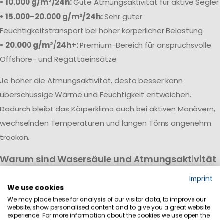
• 10.000 g/m²/24h:
Gute Atmungsaktivität für aktive Segler
• 15.000–20.000 g/m²/24h:
Sehr guter
Feuchtigkeitstransport bei hoher körperlicher Belastung
• 20.000 g/m²/24h+:
Premium-Bereich für anspruchsvolle
Offshore- und Regattaeinsätze
Je höher die Atmungsaktivität, desto besser kann
überschüssige Wärme und Feuchtigkeit entweichen.
Dadurch bleibt das Körperklima auch bei aktiven Manövern,
wechselnden Temperaturen und langen Törns angenehm
trocken.
Warum sind Wasersäule und Atmungsaktivität
wichtig?
Imprint
Eine hochwertige Segeljackbekleidung vereint hohe
We use cookies
We may place these for analysis of our visitor data, to improve our
Wasserdichtigkeit mit guter Atmungsaktivität. Während die
website, show personalised content and to give you a great website
Wassersäule vor Regen, Wind und Gischt schützt, sorgt die
experience. For more information about the cookies we use open the