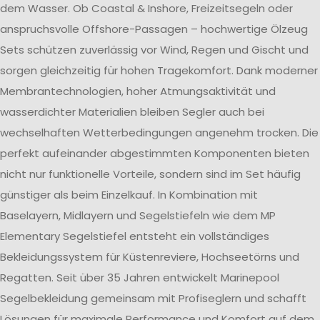
dem Wasser. Ob Coastal & Inshore, Freizeitsegeln oder
anspruchsvolle Offshore-Passagen – hochwertige Ölzeug
Sets schützen zuverlässig vor Wind, Regen und Gischt und
sorgen gleichzeitig für hohen Tragekomfort. Dank moderner
Membrantechnologien, hoher Atmungsaktivität und
wasserdichter Materialien bleiben Segler auch bei
wechselhaften Wetterbedingungen angenehm trocken. Die
perfekt aufeinander abgestimmten Komponenten bieten
nicht nur funktionelle Vorteile, sondern sind im Set häufig
günstiger als beim Einzelkauf. In Kombination mit
Baselayern, Midlayern und Segelstiefeln wie dem MP
Elementary Segelstiefel entsteht ein vollständiges
Bekleidungssystem für Küstenreviere, Hochseetörns und
Regatten. Seit über 35 Jahren entwickelt Marinepool
Segelbekleidung gemeinsam mit Profiseglern und schafft
Lösungen für maximale Performance und Komfort auf dem