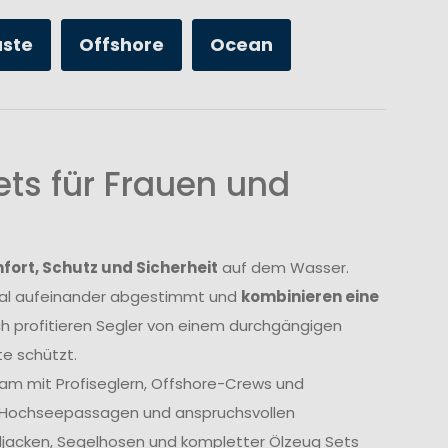
üste
Offshore
Ocean
ts für Frauen und
ort, Schutz und Sicherheit
auf dem Wasser.
imal aufeinander abgestimmt und
kombinieren eine
ch profitieren Segler von einem durchgängigen
e schützt.
am mit Profiseglern, Offshore-Crews und
, Hochseepassagen und anspruchsvollen
geljacken, Segelhosen und kompletter Ölzeug Sets