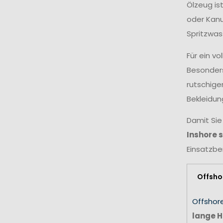
Ölzeug is
oder Kanu
Spritzwas
Für ein v
Besonders
rutschige
Bekleidun
Damit Sie
Inshore 
Einsatzbe
Offsho
Offshor
lange H