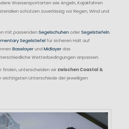
 andere Wassersportarten wie Angeln, Kajakfahren
erialien schützen zuverlässig vor Regen, Wind und
tion mit passenden
Segelschuhen
oder
Segelstiefeln
.
ementary Segelstiefel
für sicheren Halt auf
können
Baselayer
und
Midlayer
das
unterschiedliche Wetterbedingungen anpassen.
r finden, unterscheiden wir
zwischen Coastal &
e wichtigsten Unterschiede der jeweiligen