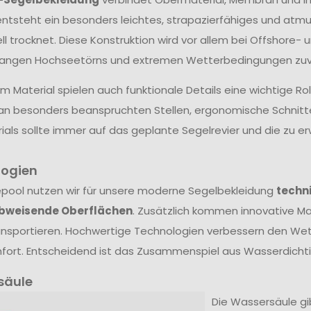
ntsteht ein besonders leichtes, strapazierfähiges und atm
ll trocknet. Diese Konstruktion wird vor allem bei Offshore- 
langen Hochseetörns und extremen Wetterbedingungen zuve
 Material spielen auch funktionale Details eine wichtige Ro
an besonders beanspruchten Stellen, ergonomische Schnit
ials sollte immer auf das geplante Segelrevier und die zu
logien
epool nutzen wir für unsere moderne Segelbekleidung
techn
bweisende Oberflächen
. Zusätzlich kommen innovative Mat
nsportieren. Hochwertige Technologien verbessern den Wet
ort. Entscheidend ist das Zusammenspiel aus Wasserdichtig
säule
Die Wassersäule gibt