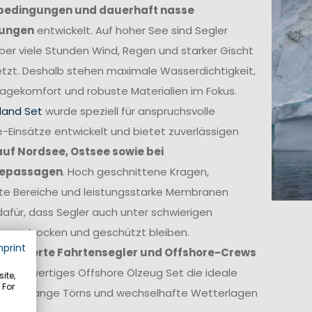
bedingungen und dauerhaft nasse
ungen
entwickelt. Auf hoher See sind Segler
ber viele Stunden Wind, Regen und starker Gischt
tzt. Deshalb stehen maximale Wasserdichtigkeit,
agekomfort und robuste Materialien im Fokus.
land Set
wurde speziell für anspruchsvolle
-Einsätze entwickelt und bietet zuverlässigen
auf Nordsee, Ostsee sowie bei
epassagen
. Hoch geschnittene Kragen,
kte Bereiche und leistungsstarke Membranen
afür, dass Segler auch unter schwierigen
ngen trocken und geschützt bleiben.
mprint
itionierte Fahrtensegler und Offshore-Crews
in hochwertiges Offshore Ölzeug Set die ideale
ite,
 For
ge für lange Törns und wechselhafte Wetterlagen