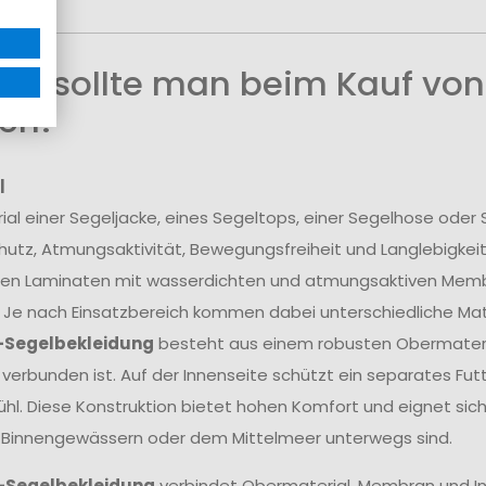
uf sollte man beim Kauf von
en?
l
ial einer Segeljacke, eines Segeltops, einer Segelhose ode
utz, Atmungsaktivität, Bewegungsfreiheit und Langlebigkei
en Laminaten mit wasserdichten und atmungsaktiven Membra
 Je nach Einsatzbereich kommen dabei unterschiedliche Mate
-Segelbekleidung
besteht aus einem robusten Obermateria
erbunden ist. Auf der Innenseite schützt ein separates Fu
hl. Diese Konstruktion bietet hohen Komfort und eignet sich
 Binnengewässern oder dem Mittelmeer unterwegs sind.
-Segelbekleidung
verbindet Obermaterial, Membran und In