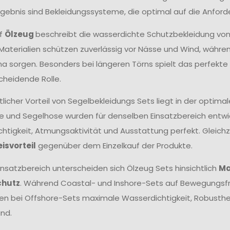
Ergebnis sind Bekleidungssysteme, die optimal auf die Anfor
ff
Ölzeug
beschreibt die wasserdichte Schutzbekleidung vo
aterialien schützen zuverlässig vor Nässe und Wind, wäh
ma sorgen. Besonders bei längeren Törns spielt das perfek
cheidende Rolle.
tlicher Vorteil von Segelbekleidungs Sets liegt in der opt
e und Segelhose wurden für denselben Einsatzbereich entwick
htigkeit, Atmungsaktivität und Ausstattung perfekt. Gleichze
eisvorteil
gegenüber dem Einzelkauf der Produkte.
insatzbereich unterscheiden sich Ölzeug Sets hinsichtlich
Ma
chutz
. Während Coastal- und Inshore-Sets auf Bewegungsfr
hen bei Offshore-Sets maximale Wasserdichtigkeit, Robust
nd.