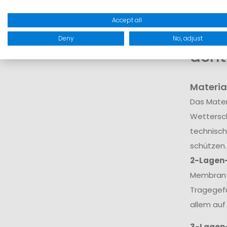
dar.
Accept all
Wora
Deny
No, adjust
acht
Materia
Das Mater
Wettersch
technisch
schützen.
2-Lagen
Membran v
Tragegefü
allem auf
3-Lagen