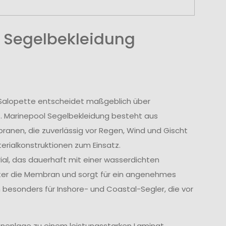
 Segelbekleidung
r Salopette entscheidet maßgeblich über
t. Marinepool Segelbekleidung besteht aus
nen, die zuverlässig vor Regen, Wind und Gischt
rialkonstruktionen zum Einsatz.
l, das dauerhaft mit einer wasserdichten
tter die Membran und sorgt für ein angenehmes
 besonders für Inshore- und Coastal-Segler, die vor
nenlage zu einem leistungsstarken Laminat.