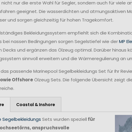
t nicht nur die erste Wahl für Segler, sondern auch für viele
fahren geeignet. Die wasserdichten und atmungsaktiven Mat
ser und sorgen gleichzeitig für hohen Tragekomfort.
ollständiges Bekleidungssystem empfiehlt sich die Kombina
 bei nassen Bedingungen sorgen Segelstiefel wie der
MP El
n Decks und ergänzen das Ölzeug optimal. Darüber hinaus 
gssystem sinnvoll erweitern und die Wärmeregulierung an 
 das passende Marinepool Segelbekleidungs Set für Ihr Revie
sowie Offshore
Ölzeug Sets. Die folgende Übersicht zeigt di
reiche.
re
Coastal & Inshore
e Segelbekleidungs
Sets wurden speziell
für
ochseetörns, anspruchsvolle