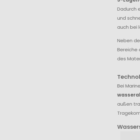
Dadurch e
und schne
auch bei 
Neben dem
Bereiche 
des Mater
Techno
Bei Marin
wassera
außen tra
Tragekomf
Wasser