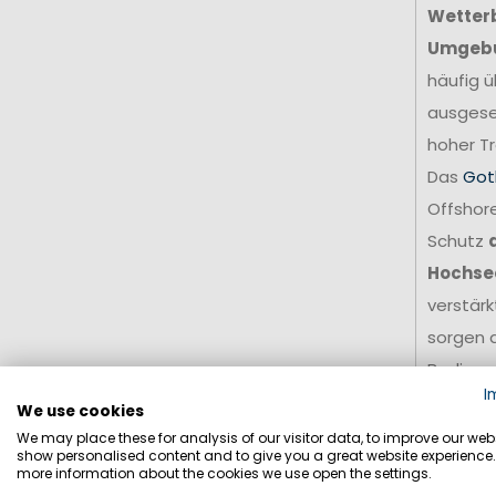
Wetter
Umgeb
häufig ü
ausgese
hoher Tr
Das
Got
Offshore
Schutz
Hochse
verstär
sorgen d
Bedingu
I
Für amb
We use cookies
stellt e
We may place these for analysis of our visitor data, to improve our webs
show personalised content and to give you a great website experience.
Grundla
more information about the cookies we use open the settings.