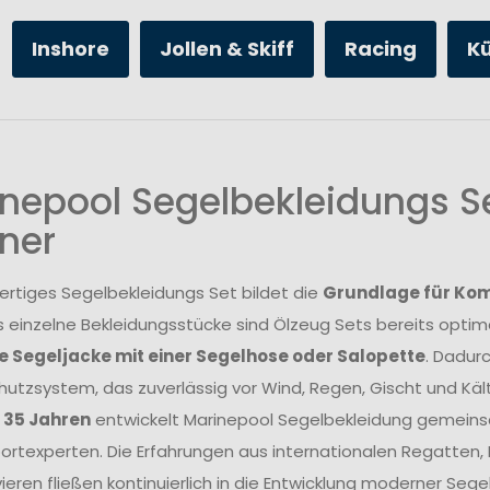
Inshore
Jollen & Skiff
Racing
K
nepool Segelbekleidungs Se
ner
ertiges Segelbekleidungs Set bildet die
Grundlage für Komf
s einzelne Bekleidungsstücke sind Ölzeug Sets bereits opt
 Segeljacke mit einer Segelhose oder Salopette
. Dadur
utzsystem, das zuverlässig vor Wind, Regen, Gischt und Kält
r 35 Jahren
entwickelt Marinepool Segelbekleidung gemeins
rtexperten. Die Erfahrungen aus internationalen Regatten
ieren fließen kontinuierlich in die Entwicklung moderner Se