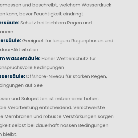
gemessen und beschreibt, welchem Wasserdruck
en kann, bevor Feuchtigkeit eindringt.
rsäule:
Schutz bei leichtem Regen und
hauern
ersäule:
Geeignet für längere Regenphasen und
door-Aktivitäten
mm Wassersäule:
Hoher Wetterschutz für
anspruchsvolle Bedingungen
sersäule:
Offshore-Niveau für starken Regen,
edingungen auf See
osen und Salopetten ist neben einer hohen
die Verarbeitung entscheidend. Verschweißte
te Membranen und robuste Verstärkungen sorgen
igkeit selbst bei dauerhaft nassen Bedingungen
 bleibt.