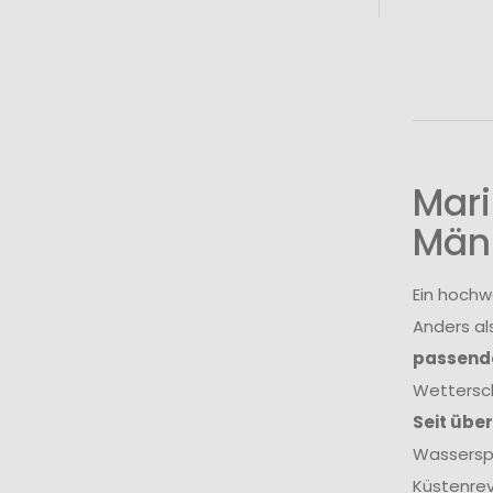
Mari
Män
Ein hochw
Anders al
passende
Wettersch
Seit übe
Wasserspo
Küstenrev