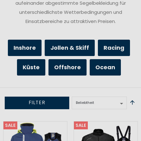
aufeinander abgestimmte Segelbekleidung für
unterschiedlichste Wetterbedingungen und
Einsatzbereiche zu attraktiven Preisen.
Inshore
Jollen & Skiff
Racing
Küste
Offshore
Ocean
FILTER
SALE
SALE