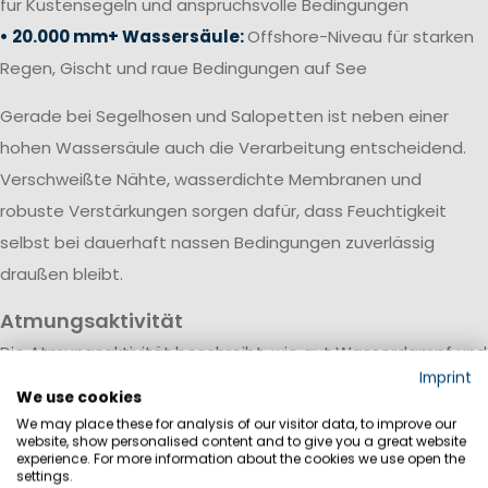
für Küstensegeln und anspruchsvolle Bedingungen
• 20.000 mm+ Wassersäule:
Offshore-Niveau für starken
Regen, Gischt und raue Bedingungen auf See
Gerade bei Segelhosen und Salopetten ist neben einer
hohen Wassersäule auch die Verarbeitung entscheidend.
Verschweißte Nähte, wasserdichte Membranen und
robuste Verstärkungen sorgen dafür, dass Feuchtigkeit
selbst bei dauerhaft nassen Bedingungen zuverlässig
draußen bleibt.
Atmungsaktivität
Die Atmungsaktivität beschreibt, wie gut Wasserdampf und
Imprint
Körperfeuchtigkeit durch das Material nach außen
We use cookies
transportiert werden. Sie wird meist in Gramm pro
We may place these for analysis of our visitor data, to improve our
website, show personalised content and to give you a great website
Quadratmeter innerhalb von 24 Stunden (g/m²/24h)
experience. For more information about the cookies we use open the
settings.
angegeben.