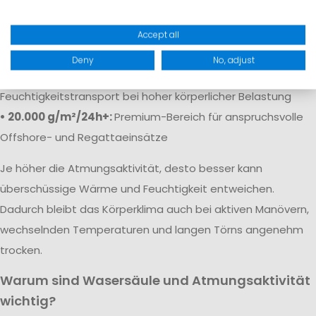
• 5.000 g/m²/24h:
Solide Atmungsaktivität für
Freizeitaktivitäten
Accept all
• 10.000 g/m²/24h:
Gute Atmungsaktivität für aktive Segler
Deny
No, adjust
• 15.000–20.000 g/m²/24h:
Sehr guter
Feuchtigkeitstransport bei hoher körperlicher Belastung
• 20.000 g/m²/24h+:
Premium-Bereich für anspruchsvolle
Offshore- und Regattaeinsätze
Je höher die Atmungsaktivität, desto besser kann
überschüssige Wärme und Feuchtigkeit entweichen.
Dadurch bleibt das Körperklima auch bei aktiven Manövern,
wechselnden Temperaturen und langen Törns angenehm
trocken.
Warum sind Wasersäule und Atmungsaktivität
wichtig?