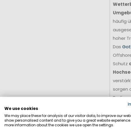
Wetter
Umgeb
häufig ü
ausgese
hoher Tr
Das
Got
Offshore
Schutz
Hochse
verstär
sorgen d
Bedingu
I
Für amb
We use cookies
stellt e
We may place these for analysis of our visitor data, to improve our webs
show personalised content and to give you a great website experience.
Grundla
more information about the cookies we use open the settings.