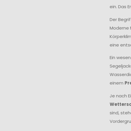
ein. Das 
Der Begri
Moderne M
Körperkli
eine ents
Ein wesen
Segeljack
Wasserdic
einem
Pr
Je nach E
Wetters
sind, ste
Vordergru