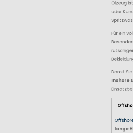
Ölzeug is
oder Kanu
Spritzwas
Für ein v
Besonders
rutschige
Bekleidun
Damit Sie
Inshore 
Einsatzbe
Offsho
Offshor
lange H