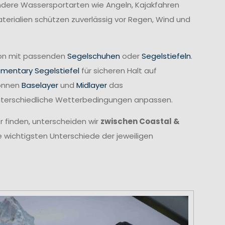
 andere Wassersportarten wie Angeln, Kajakfahren
erialien schützen zuverlässig vor Regen, Wind und
tion mit passenden
Segelschuhen
oder
Segelstiefeln
.
ementary Segelstiefel
für sicheren Halt auf
können
Baselayer
und
Midlayer
das
unterschiedliche Wetterbedingungen anpassen.
r finden, unterscheiden wir
zwischen Coastal &
e wichtigsten Unterschiede der jeweiligen