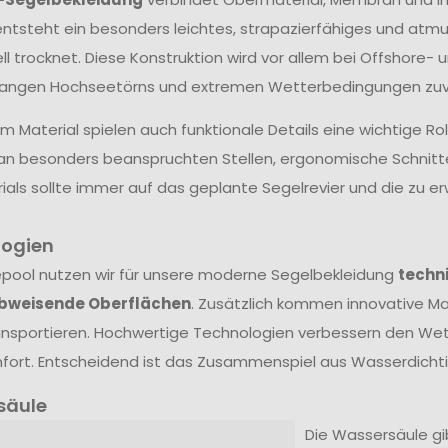
ntsteht ein besonders leichtes, strapazierfähiges und atm
ll trocknet. Diese Konstruktion wird vor allem bei Offshore- 
langen Hochseetörns und extremen Wetterbedingungen zuve
 Material spielen auch funktionale Details eine wichtige Ro
an besonders beanspruchten Stellen, ergonomische Schnit
ials sollte immer auf das geplante Segelrevier und die zu
logien
epool nutzen wir für unsere moderne Segelbekleidung
techn
bweisende Oberflächen
. Zusätzlich kommen innovative Mat
nsportieren. Hochwertige Technologien verbessern den Wet
ort. Entscheidend ist das Zusammenspiel aus Wasserdichtig
säule
Die Wassersäule gibt