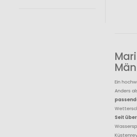
Mari
Män
Ein hochw
Anders al
passende
Wettersch
Seit übe
Wasserspo
Küstenrev