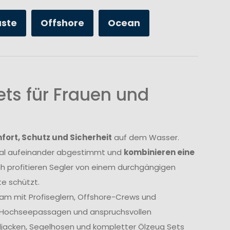
üste
Offshore
Ocean
ts für Frauen und
ort, Schutz und Sicherheit
auf dem Wasser.
imal aufeinander abgestimmt und
kombinieren eine
ch profitieren Segler von einem durchgängigen
e schützt.
am mit Profiseglern, Offshore-Crews und
, Hochseepassagen und anspruchsvollen
geljacken, Segelhosen und kompletter Ölzeug Sets