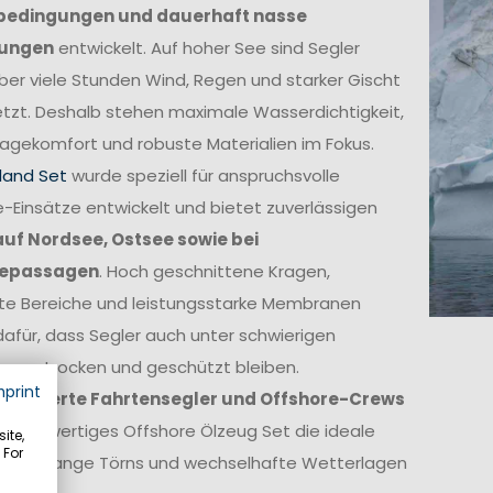
bedingungen und dauerhaft nasse
ungen
entwickelt. Auf hoher See sind Segler
ber viele Stunden Wind, Regen und starker Gischt
tzt. Deshalb stehen maximale Wasserdichtigkeit,
agekomfort und robuste Materialien im Fokus.
land Set
wurde speziell für anspruchsvolle
-Einsätze entwickelt und bietet zuverlässigen
auf Nordsee, Ostsee sowie bei
epassagen
. Hoch geschnittene Kragen,
kte Bereiche und leistungsstarke Membranen
afür, dass Segler auch unter schwierigen
ngen trocken und geschützt bleiben.
mprint
itionierte Fahrtensegler und Offshore-Crews
in hochwertiges Offshore Ölzeug Set die ideale
ite,
 For
ge für lange Törns und wechselhafte Wetterlagen