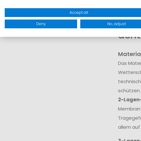
dar.
Accept all
Wora
Deny
No, adjust
acht
Materia
Das Mater
Wettersch
technisch
schützen.
2-Lagen
Membran v
Tragegefü
allem auf
3-Lagen