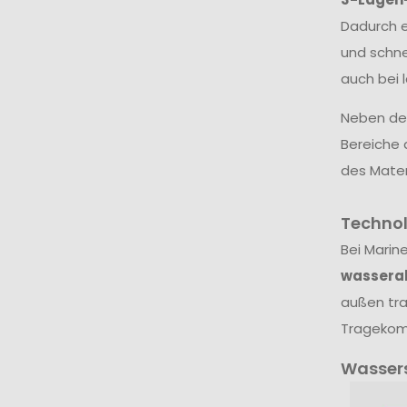
Dadurch e
und schne
auch bei 
Neben dem
Bereiche 
des Mater
Techno
Bei Marin
wassera
außen tra
Tragekomf
Wasser