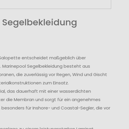
 Segelbekleidung
r Salopette entscheidet maßgeblich über
t. Marinepool Segelbekleidung besteht aus
nen, die zuverlässig vor Regen, Wind und Gischt
rialkonstruktionen zum Einsatz.
l, das dauerhaft mit einer wasserdichten
tter die Membran und sorgt für ein angenehmes
 besonders für Inshore- und Coastal-Segler, die vor
nenlage zu einem leistungsstarken Laminat.