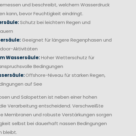
gemessen und beschreibt, welchem Wasserdruck
en kann, bevor Feuchtigkeit eindringt.
rsäule:
Schutz bei leichtem Regen und
hauern
ersäule:
Geeignet für längere Regenphasen und
door-Aktivitäten
mm Wassersäule:
Hoher Wetterschutz für
anspruchsvolle Bedingungen
sersäule:
Offshore-Niveau für starken Regen,
edingungen auf See
osen und Salopetten ist neben einer hohen
die Verarbeitung entscheidend. Verschweißte
te Membranen und robuste Verstärkungen sorgen
igkeit selbst bei dauerhaft nassen Bedingungen
 bleibt.