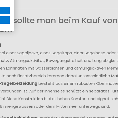
uf sollte man beim Kauf von
en?
l
ial einer Segeljacke, eines Segeltops, einer Segelhose ode
utz, Atmungsaktivität, Bewegungsfreiheit und Langlebigkei
en Laminaten mit wasserdichten und atmungsaktiven Membra
 Je nach Einsatzbereich kommen dabei unterschiedliche Mate
-Segelbekleidung
besteht aus einem robusten Obermateria
erbunden ist. Auf der Innenseite schützt ein separates Fu
hl. Diese Konstruktion bietet hohen Komfort und eignet sich
 Binnengewässern oder dem Mittelmeer unterwegs sind.
-Segelbekleidung
verbindet Obermaterial, Membran und In