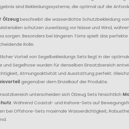
Ergebnis sind Bekleidungssysteme, die optimal auf die Anfor
ff
Ölzeug
beschreibt die wasserdichte Schutzbekleidung vo
aterialien schützen zuverlässig vor Nässe und Wind, wäh
ma sorgen. Besonders bei längeren Törns spielt das perfek
cheidende Rolle.
tlicher Vorteil von Segelbekleidungs Sets liegt in der opt
e und Segelhose wurden für denselben Einsatzbereich entwick
htigkeit, Atmungsaktivität und Ausstattung perfekt. Gleichze
eisvorteil
gegenüber dem Einzelkauf der Produkte.
insatzbereich unterscheiden sich Ölzeug Sets hinsichtlich
Ma
chutz
. Während Coastal- und Inshore-Sets auf Bewegungsfr
hen bei Offshore-Sets maximale Wasserdichtigkeit, Robust
nd.