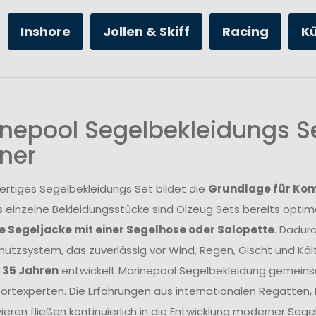
Inshore
Jollen & Skiff
Racing
K
nepool Segelbekleidungs Se
ner
ertiges Segelbekleidungs Set bildet die
Grundlage für Komf
s einzelne Bekleidungsstücke sind Ölzeug Sets bereits opt
 Segeljacke mit einer Segelhose oder Salopette
. Dadur
utzsystem, das zuverlässig vor Wind, Regen, Gischt und Kält
r 35 Jahren
entwickelt Marinepool Segelbekleidung gemeins
rtexperten. Die Erfahrungen aus internationalen Regatten
ieren fließen kontinuierlich in die Entwicklung moderner Se