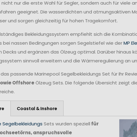
t nicht nur die erste Wahl für Segler, sondern auch für viele
fahren geeignet. Die wasserdichten und atmungsaktiven Mat
ser und sorgen gleichzeitig für hohen Tragekomfort.
ollständiges Bekleidungssystem empfiehlt sich die Kombina
 bei nassen Bedingungen sorgen Segelstiefel wie der
MP El
n Decks und ergänzen das Ölzeug optimal. Darüber hinaus 
gssystem sinnvoll erweitern und die Wärmeregulierung an 
 das passende Marinepool Segelbekleidungs Set für Ihr Revie
sowie Offshore
Ölzeug Sets. Die folgende Übersicht zeigt di
reiche.
re
Coastal & Inshore
e Segelbekleidungs
Sets wurden speziell
für
ochseetörns, anspruchsvolle