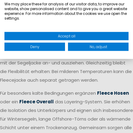
We may place these for analysis of our visitor data, to improve our
website, show personalised content and to give you a great website
Ein besonderer Vorteil ausgewählter Marinepool
experience. For more information about the cookies we use open the
settings.
Fleecejacken ist die
Zip-in-Funktion
. Diese Modelle lassen
sich direkt in
kompatible Marinepool Segeljacken
Accept all
einzippen
und bilden so ein geschlossenes
Bekleidungssystem. Die Fleecejacke sitzt sicher in der
Deny
No, adjust
Außenjacke,
verrutscht nicht
und lässt sich gemeinsam
mit der Segeljacke an- und ausziehen. Gleichzeitig bleibt
die Flexibilität erhalten: Bei milderen Temperaturen kann die
Fleecejacke auch separat getragen werden.
Für besonders kalte Bedingungen ergänzen
Fleece Hosen
oder ein
Fleece Overall
das Layering-System. Sie erhöhen
die Isolation des Unterkörpers und eignen sich insbesondere
für Wintersegeln, lange Offshore-Törns oder als wärmende
Schicht unter einem Trockenanzug. Gemeinsam sorgen alle