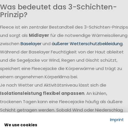
Was bedeutet das 3-Schichten-
Prinzip?
Fleece ist ein zentraler Bestandteil des 3-Schichten-Prinzips
und sorgt als
Midlayer
für die notwendige Wärmeisolierung
zwischen
Baselayer
und
äußerer Wetterschutzbekleidung
.
Während der Baselayer Feuchtigkeit von der Haut ableitet
und die Segeljacke vor Wind, Regen und Gischt schützt,
speichert eine Fleecejacke die Körperwärme und trägt zu
einem angenehmen Körperklima bei.
Je nach Wetter und Aktivitätsniveau lässt sich die
Isolationsleistung flexibel anpassen
. An kühlen,
trockenen Tagen kann eine Fleecejacke häufig als äußere
Schicht getragen werden. Sobald Wind oder Niederschlag
zunehmen, wird sie unter einer wasserdichten Segeljacke
Imprint
We use cookies
zur leistungsstarken Isolationsschicht.