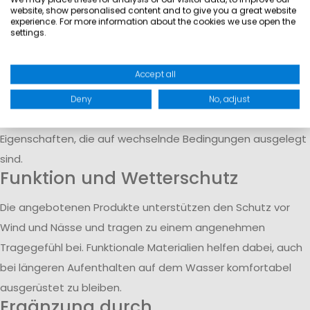
bestehende Ausrüstung gezielt zu ergänzen.
website, show personalised content and to give you a great website
experience. For more information about the cookies we use open the
Offshore- und Inshore-Einsatz
settings.
Für unterschiedliche Reviere und Wetterbedingungen
Accept all
stehen reduzierte Modelle aus dem Inshore- und Offshore-
Bereich zur Verfügung. Dazu gehören unter anderem
Deny
No, adjust
Segelhosen und Jacken mit wasser- und winddichten
Eigenschaften, die auf wechselnde Bedingungen ausgelegt
sind.
Funktion und Wetterschutz
Die angebotenen Produkte unterstützen den Schutz vor
Wind und Nässe und tragen zu einem angenehmen
Tragegefühl bei. Funktionale Materialien helfen dabei, auch
bei längeren Aufenthalten auf dem Wasser komfortabel
ausgerüstet zu bleiben.
Ergänzung durch