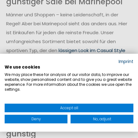
günstiger Sale bei Marinepool
Männer und Shoppen – keine Leidenschaft, in der
Regel! Aber bei Marinepool sieht das anders aus. Hier
ist Einkaufen für jeden die reinste Freude. Unser
umfangreiches Sortiment bietet sowohl für den
sportiven Typ, der den
lässigen Look im Casual Style
trägt, als auch für den modebewussten Mann im
Imprint
We use cookies
Business-Look, eine riesige Auswahl. Im Herren Sale
We may place these for analysis of our visitor data, to improve our
können Sie die neusten Trends shoppen und dabei
website, show personalised content and to give you a great website
experience. For more information about the cookies we use open the
noch Geld sparen. Sichern Sie sich im Schlussverkauf
settings.
die besten Schnäppchen – jetzt
Gutschein
einlösen
und Rabatte in Marinepool Onlineshop sichern!
Accept all
Sale – reduzierte
Deny
No, adjust
Herrenbekleidung mega
günstig