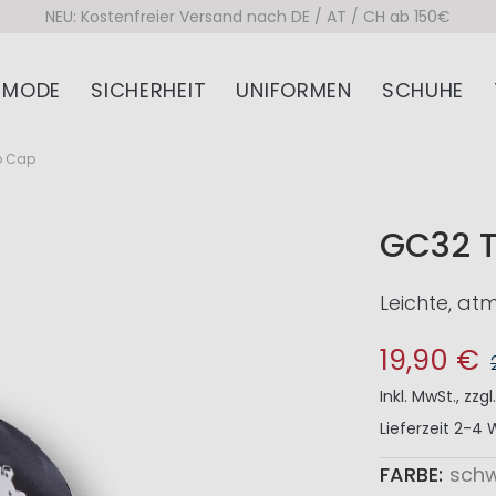
NEU: Kostenfreier Versand nach DE / AT / CH ab 150€
MODE
SICHERHEIT
UNIFORMEN
SCHUHE
o Cap
GC32 
Leichte, a
19,90 €
Inkl. MwSt.
,
zzgl
Lieferzeit
2-4 
FARBE
sch