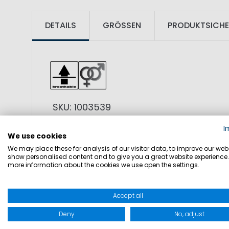
DETAILS
GRÖSSEN
PRODUKTSICHE
SKU: 1003539
I
Kappe für Alltag und sportliche Aktivi
We use cookies
We may place these for analysis of our visitor data, to improve our webs
gute Belüftung. Die schlichte Ausführun
show personalised content and to give you a great website experience.
more information about the cookies we use open the settings.
• Atmungsaktiv
• Geeignet für Branding
Accept all
Deny
No, adjust
MATERIAL: 100% Polyester