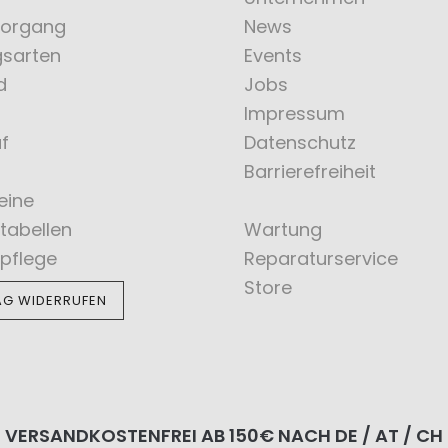
vorgang
News
gsarten
Events
d
Jobs
Impressum
f
Datenschutz
Barrierefreiheit
eine
tabellen
Wartung
pflege
Reparaturservice
Store
AG WIDERRUFEN
VERSANDKOSTENFREI AB 150€ NACH DE / AT / CH