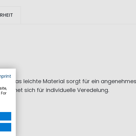
RHEIT
mprint
täten. Das leichte Material sorgt für ein angenehme
ite,
g eignet sich für individuelle Veredelung.
 For