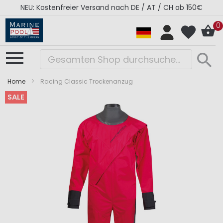
NEU: Kostenfreier Versand nach DE / AT / CH ab 150€
0
Home
Racing Classic Trockenanzug
SALE
Zum
Zum
Ende
Anfang
der
der
Bildergalerie
Bildergalerie
springen
springen