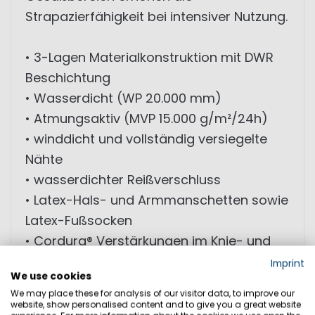
Strapazierfähigkeit bei intensiver Nutzung.
• 3-Lagen Materialkonstruktion mit DWR
Beschichtung
• Wasserdicht (WP 20.000 mm)
• Atmungsaktiv (MVP 15.000 g/m²/24h)
• winddicht und vollständig versiegelte
Nähte
• wasserdichter Reißverschluss
• Latex-Hals- und Armmanschetten sowie
Latex-Fußsocken
• Cordura® Verstärkungen im Knie- und
Gesäßbereich
Imprint
We use cookies
We may place these for analysis of our visitor data, to improve our
MATERIAL: Außenmaterial: 100% Polyamid;
website, show personalised content and to give you a great website