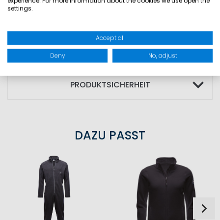
experience. For more information about the cookies we use open the
Membran: 100% Polyurethan; Futter: 100%
settings.
Polyamid
Accept all
GRÖSSEN
Deny
No, adjust
PRODUKTSICHERHEIT
DAZU PASST